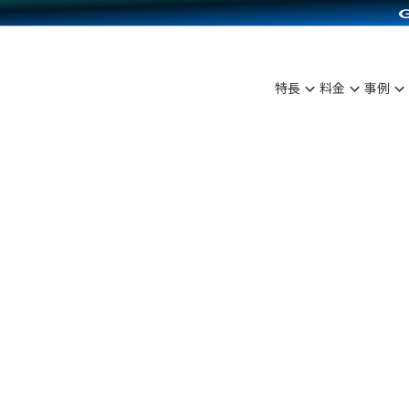
C（海外販売）
雑貨販売
サービスを見る
運営ノウハウを見る
ンを見る
プランを比較する
を見る
事例資料をみる
ン制作代行
イベント・セミナー
ディングの強化
アム
料金シミュレーション
ンタビュー
食品
特長
料金
事例
行
コミュニティイベントCarty
まな販売方法
他社サービスとの比較
プ事例
ファッション
API連携代行
よむよむカラーミー
つながる集客
ラー
雑貨
YouTubeチャンネル
ピングカート
イヤリティを向上
ルアプリ
舗との連携