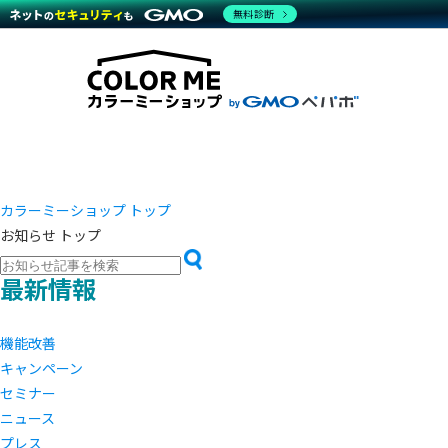
商材一覧を見る
無料診断
越境E
代行
運営サポート
機能一覧を見る
プラ
事例
料金
事例
デザイ
ブラン
サポート一覧を見る
プレミ
事例イ
プラン・料金一覧を見る
設定代
さまざ
お役立ち資料を見る
ラージ
ショッ
開発・
売上に
レギュ
ショッ
カラーミーショップ トップ
お知らせ トップ
顧客ロ
モバイ
最新情報
複数店
機能改善
キャンペーン
セミナー
ニュース
プレス