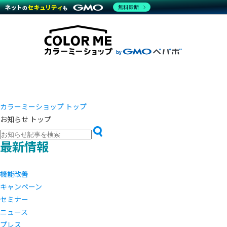
商材一覧を見る
無料診断
越境E
代行
運営サポート
機能一覧を見る
プラ
事例
料金
事例
デザイ
ブラン
サポート一覧を見る
プレミ
事例イ
プラン・料金一覧を見る
設定代
さまざ
お役立ち資料を見る
ラージ
ショッ
開発・
売上に
レギュ
ショッ
カラーミーショップ トップ
お知らせ トップ
顧客ロ
モバイ
最新情報
複数店
機能改善
キャンペーン
セミナー
ニュース
プレス