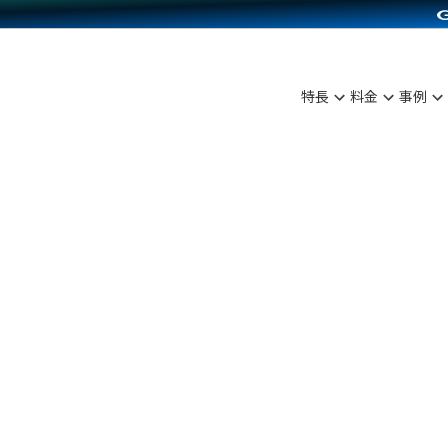
C（海外販売）
雑貨販売
サービスを見る
運営ノウハウを見る
ンを見る
プランを比較する
を見る
事例資料をみる
ン制作代行
イベント・セミナー
ディングの強化
アム
料金シミュレーション
ンタビュー
食品
特長
料金
事例
行
コミュニティイベントCarty
まな販売方法
他社サービスとの比較
プ事例
ファッション
API連携代行
よむよむカラーミー
つながる集客
ラー
雑貨
YouTubeチャンネル
ピングカート
イヤリティを向上
ルアプリ
舗との連携