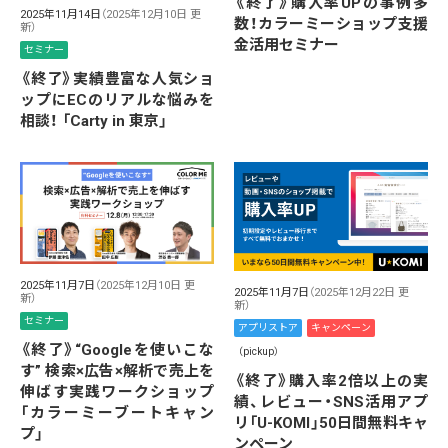
《終了》購入率UPの事例多
2025年11月14日
（2025年12月10日 更
数！カラーミーショップ支援
新）
金活用セミナー
セミナー
《終了》実績豊富な人気ショ
ップにECのリアルな悩みを
相談！ 「Carty in 東京」
2025年11月7日
（2025年12月10日 更
2025年11月7日
（2025年12月22日 更
新）
新）
セミナー
アプリストア
キャンペーン
《終了》“Googleを使いこな
（pickup）
す” 検索×広告×解析で売上を
《終了》購入率2倍以上の実
伸ばす実践ワークショップ
績、レビュー・SNS活用アプ
「カラーミーブートキャン
リ「U-KOMI」50日間無料キャ
プ」
ンペーン