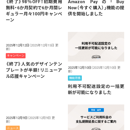
《終了》98％OFF！初期費用
Amazon Payの「Buy
無料・6か月契約で6か月間レ
Now（今すぐ購入）」機能の提
ギュラー月々100円キャンペ
供を開始しました
ーン
2025年12月12日
（2025年12月15日 更
新）
キャンペーン
《終了》人気のデザインテン
2025年12月10日
（2025年12月10日 更
プレートが半額！リニューア
新）
ル応援キャンペーン
機能改善
利用不可配送設定の一括更
新が可能になりました
2025年12月9日
（2025年12月9日 更
新）
ニュース