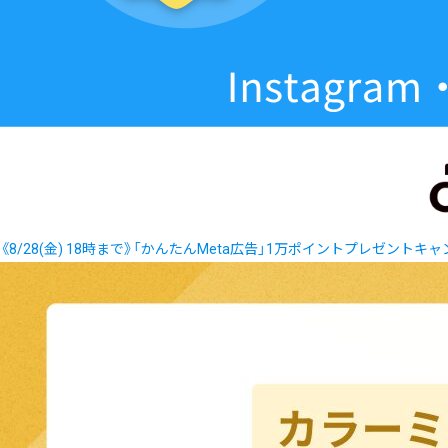
《8/28(金) 18時まで》「かんたんMeta広告」1万ポイントプレゼントキ