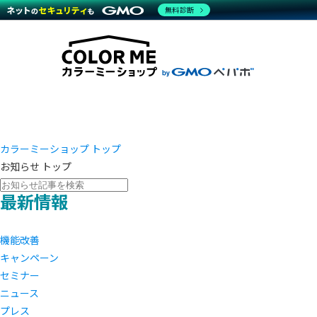
商材一覧を見る
無料診断
越境E
代行
運営サポート
機能一覧を見る
プラ
事例
料金
事例
デザイ
ブラン
サポート一覧を見る
プレミ
事例イ
プラン・料金一覧を見る
設定代
さまざ
お役立ち資料を見る
ラージ
ショッ
開発・
売上に
レギュ
ショッ
カラーミーショップ トップ
お知らせ トップ
顧客ロ
最新情報
モバイ
複数店
機能改善
キャンペーン
セミナー
ニュース
プレス