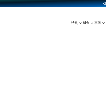
C（海外販売）
雑貨販売
サービスを見る
運営ノウハウを見る
ンを見る
プランを比較する
を見る
事例資料をみる
ン制作代行
イベント・セミナー
ディングの強化
アム
料金シミュレーション
ンタビュー
食品
特長
料金
事例
行
コミュニティイベントCarty
まな販売方法
他社サービスとの比較
プ事例
ファッション
API連携代行
よむよむカラーミー
つながる集客
ラー
雑貨
YouTubeチャンネル
ピングカート
イヤリティを向上
ルアプリ
舗との連携