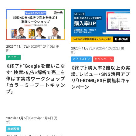
2025年11月7日
（2025年12月10日 更
2025年11月7日
（2025年12月22日 更
新）
新）
セミナー
アプリストア
キャンペーン
《終了》“Googleを使いこな
《終了》購入率2倍以上の実
す” 検索×広告×解析で売上を
績、レビュー・SNS活用アプ
伸ばす実践ワークショップ
リ「U-KOMI」50日間無料キャ
「カラーミーブートキャン
ンペーン
プ」
2025年11月6日
（2025年11月6日 更
新）
機能改善