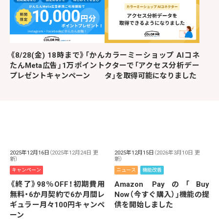
《8/28(金) 18時まで》「かん
カラーミーショップ AIコネ
たんMeta広告」1万ポイント
クターで「アクセス分析デー
プレゼントキャンペーン
タ」を取得可能になりました
2025年12月16日
（2025年12月24日 更
2025年12月15日
（2026年3月10日 更
新）
新）
キャンペーン
ニュース
機能改善
《終了》98％OFF！初期費用
Amazon Payの「Buy
無料・6か月契約で6か月間レ
Now（今すぐ購入）」機能の提
ギュラー月々100円キャンペ
供を開始しました
ーン