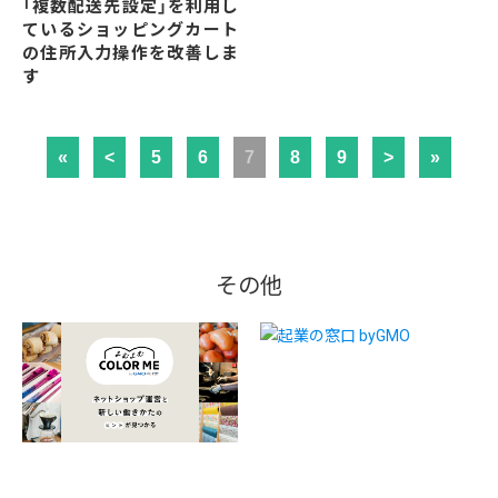
「複数配送先設定」を利用し
ているショッピングカート
の住所入力操作を改善しま
す
«
<
5
6
7
8
9
>
»
その他