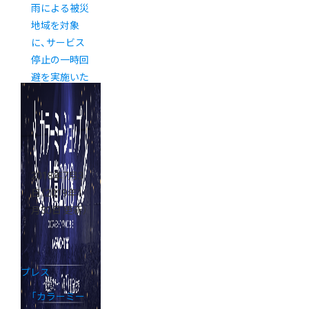
雨による被災
地域を対象
に、サービス
停止の一時回
避を実施いた
します
2018年7月3
日
（2019年1
月30日 更新）
プレス
「カラーミー