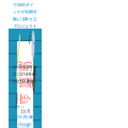
でGMOポイ
ントが利用可
能に！【新カゴ
プロジェクト
通信 Vol.13】
2018年6月19
日
（2018年6
月27日 更新）
セミナー
【7/9（月）東
京・Google