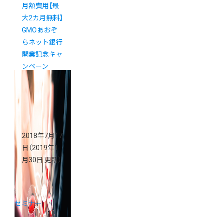
月額費用【最
大2カ月無料】
GMOあおぞ
らネット銀行
開業記念キャ
ンペーン
2018年7月17
日
（2019年1
月30日 更新）
セミナー