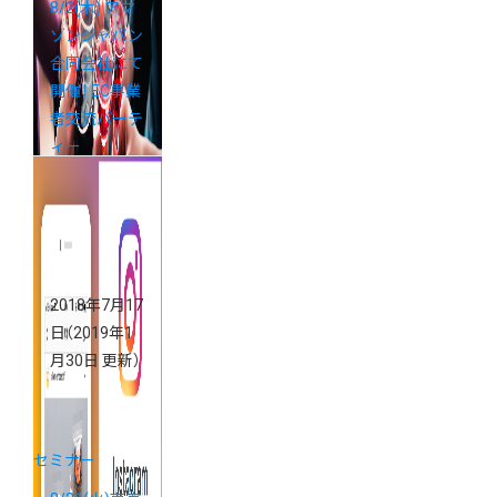
8/2(木) アマ
ゾンジャパン
合同会社にて
開催！ EC事業
者交流パーテ
ィー
2018年7月17
日
（2019年1
月30日 更新）
セミナー