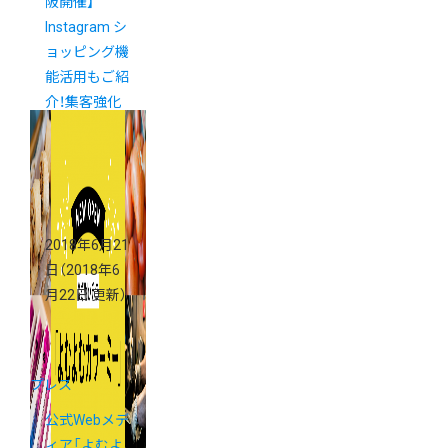
阪開催】
Instagram シ
ョッピング機
能活用もご紹
介！集客強化
セミナー
2018年6月21
日
（2018年6
月22日 更新）
プレス
公式Webメデ
ィア「よむよ