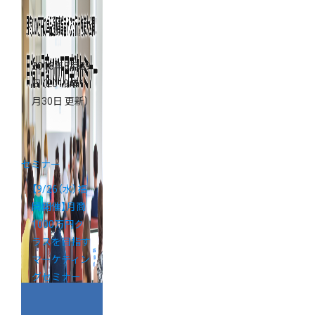
2018年8月29
日
（2019年1
月30日 更新）
セミナー
【9/26（水）福
岡開催】月商
1000万円ク
ラスを目指す
マーケティン
グセミナー