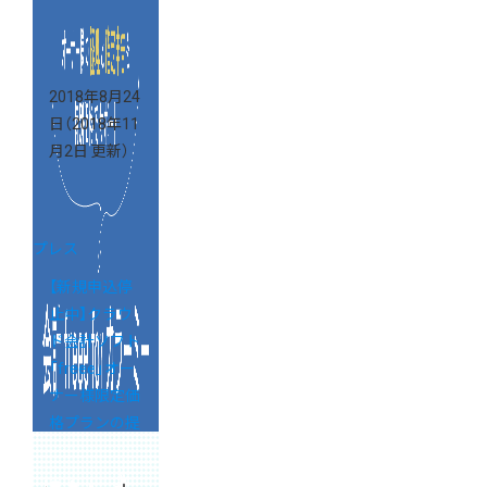
2018年8月24
日
（2018年11
月2日 更新）
プレス
【新規申込停
止中】クラウ
ド会計ソフト
「freee」オー
ナー様限定価
格プランの提
供を開始しま
した