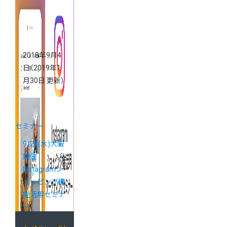
2018年9月4
日
（2019年1
月30日 更新）
セミナー
9/26(水)大阪
開催
Instagramシ
ョッピング機
能活用セミナ
ー