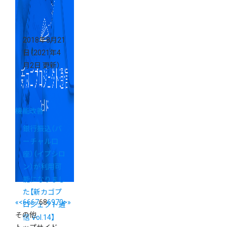
2018年8月21
日
（2021年4
月2日 更新）
機能改善
銀行振込（バ
ーチャル口
座）（イプシロ
ン）が利用可
能になりまし
た【新カゴプ
«
<
66
67
68
69
70
>
»
ロジェクト通
その他
信 Vol.14】