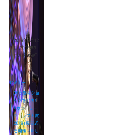
2018年9月12
日
（2018年9
月26日 更新）
セミナー
39の受賞ショ
ップを発表！
「カラーミー
ショップ大賞
2018」授賞式
を開催いたし