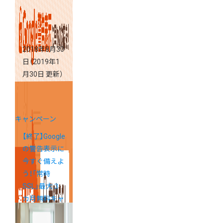
2018年8月30
日
（2019年1
月30日 更新）
キャンペーン
【終了】Google
の警告表示に
今すぐ備えよ
う！「常時
SSL」最大３
カ月無料キャ
ンペーン