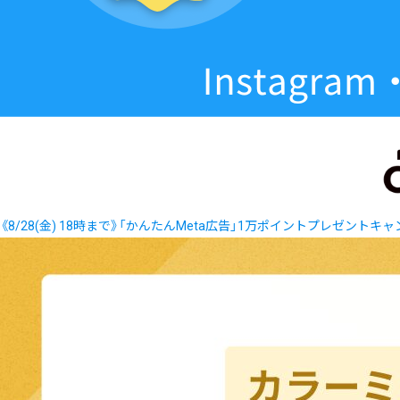
《8/28(金) 18時まで》「かんたんMeta広告」1万ポイントプレゼントキ