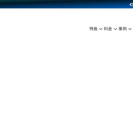
C（海外販売）
雑貨販売
サービスを見る
運営ノウハウを見る
ンを見る
プランを比較する
を見る
事例資料をみる
ン制作代行
イベント・セミナー
ディングの強化
アム
料金シミュレーション
ンタビュー
食品
特長
料金
事例
行
コミュニティイベントCarty
まな販売方法
他社サービスとの比較
プ事例
ファッション
API連携代行
よむよむカラーミー
つながる集客
ラー
雑貨
YouTubeチャンネル
ピングカート
イヤリティを向上
ルアプリ
舗との連携