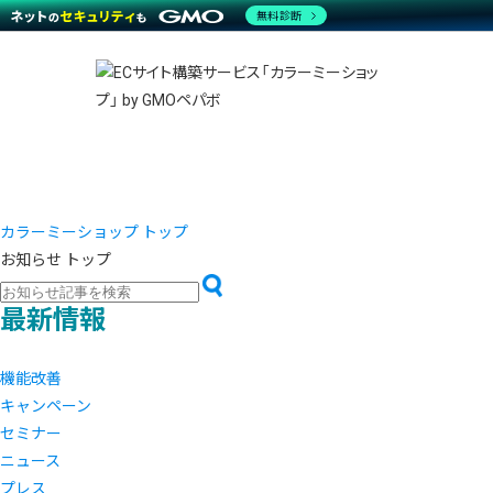
商材一覧を見る
無料診断
越境E
代行
運営サポート
機能一覧を見る
プラ
事例
料金
事例
デザイ
ブラン
サポート一覧を見る
プレミ
事例イ
プラン・料金一覧を見る
設定代
さまざ
お役立ち資料を見る
ラージ
ショッ
開発・
売上に
レギュ
ショッ
カラーミーショップ トップ
お知らせ トップ
顧客ロ
モバイ
最新情報
複数店
機能改善
キャンペーン
セミナー
ニュース
プレス