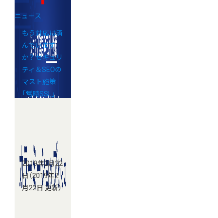
ニュース
もう対応は済
んでいます
か？ セキュリ
ティ＆SEOの
マスト施策
「常時SSL」
2019年2月22
日
（2019年2
月22日 更新）