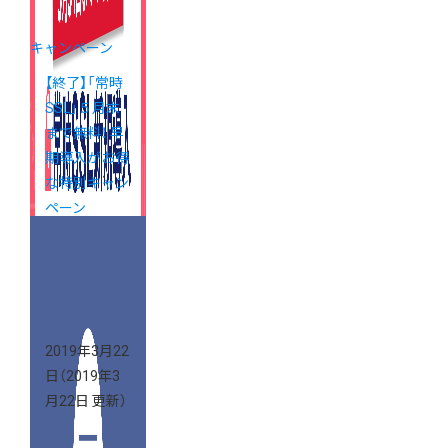
キャンペーン
【終了】「常時
SSL」５月末
まで無料！ 早
期導入がお得
な特別キャン
ペーン
2019年3月22
日
（2019年3
月22日 更新）