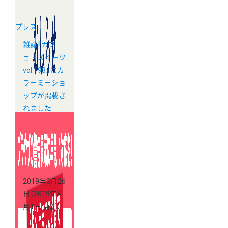
プレス
雑誌『カフ
ェ‐スイーツ
vol.193』にカ
ラーミーショ
ップが掲載さ
れました
2019年3月26
日
（2019年4
月1日 更新）