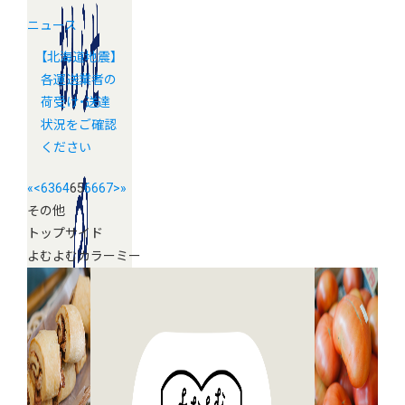
ニュース
【北海道地震】
各運送業者の
荷受け・送達
状況をご確認
ください
«
<
63
64
65
66
67
>
»
その他
トップサイド
よむよむカラーミー