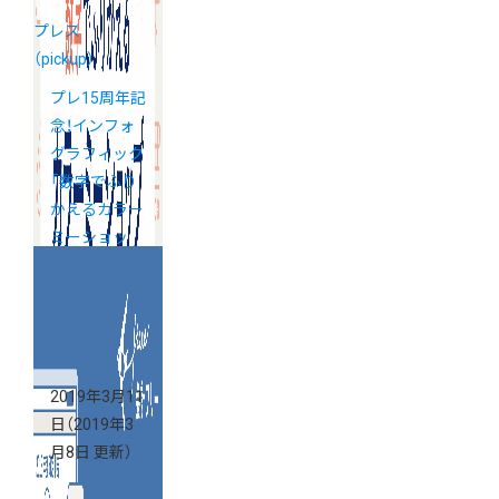
プレス
（pickup）
プレ15周年記
念！インフォ
グラフィック
「数字でふり
かえるカラー
ミーショッ
プ」を公開し
ました
2019年3月11
日
（2019年3
月8日 更新）