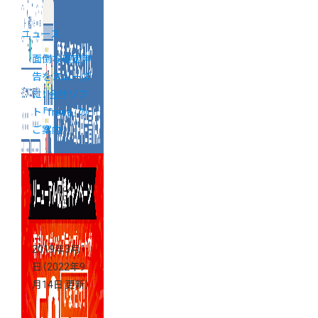
ニュース
面倒な確定申
告をスムーズ
に！ 会計ソフ
ト「freee」の
ご案内
2019年3月1
日
（2022年9
月14日 更新）