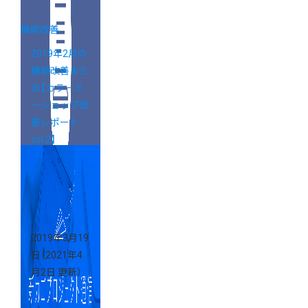
機能改善
2019年2月の
機能改善まと
め【カラーミ
ーショップ改
善レポート
vol.2】
2019年3月19
日
（2021年4
月2日 更新）