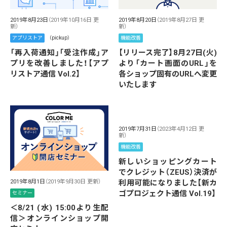
2019年8月23日
（2019年10月16日 更
2019年8月20日
（2019年8月27日 更
新）
新）
アプリストア
（pickup）
機能改善
「再入荷通知」「受注作成」ア
【リリース完了】8月27日(火)
プリを改善しました！【アプ
より「カート画面のURL」を
リストア通信 Vol.2】
各ショップ固有のURLへ変更
いたします
2019年7月31日
（2023年4月12日 更
新）
機能改善
新しいショッピングカート
でクレジット（ZEUS）決済が
利用可能になりました【新カ
2019年8月1日
（2019年9月30日 更新）
ゴプロジェクト通信 Vol.19】
セミナー
＜8/21 (水) 15:00より生配
信＞オンラインショップ開