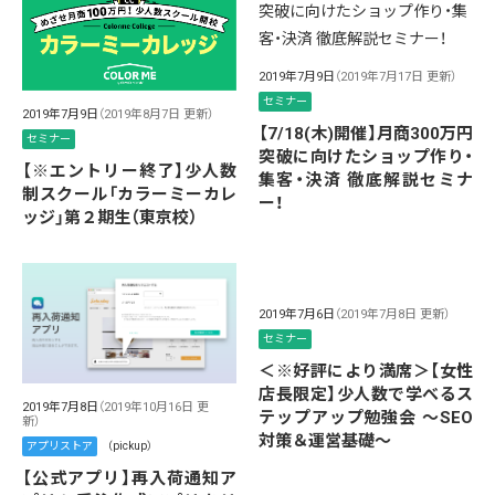
2019年7月9日
（2019年7月17日 更新）
セミナー
2019年7月9日
（2019年8月7日 更新）
【7/18(木)開催】月商300万円
セミナー
突破に向けたショップ作り・
【※エントリー終了】少人数
集客・決済 徹底解説セミナ
制スクール「カラーミーカレ
ー！
ッジ」第２期生（東京校）
2019年7月6日
（2019年7月8日 更新）
セミナー
＜※好評により満席＞【女性
店長限定】少人数で学べるス
2019年7月8日
（2019年10月16日 更
テップアップ勉強会 〜SEO
新）
対策＆運営基礎〜
アプリストア
（pickup）
【公式アプリ】再入荷通知ア