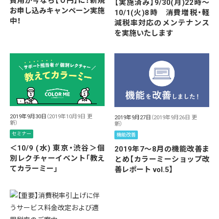
費用が今なら【０円】に！新規
【実施済み】9/30(月)22時～
お申し込みキャンペーン実施
10/1(火)8時 消費増税・軽
中！
減税率対応のメンテナンス
を実施いたします
2019年9月30日
（2019年10月9日 更
2019年9月27日
（2019年9月26日 更
新）
新）
セミナー
機能改善
＜10/9 (水) 東京・渋谷＞個
2019年7～8月の機能改善ま
別レクチャーイベント「教え
とめ【カラーミーショップ改
てカラーミー」
善レポート vol.5】