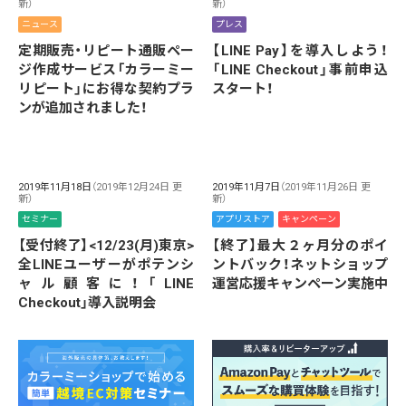
新）
新）
プレス
ニュース
【LINE Pay】を導入しよう！
定期販売・リピート通販ペー
「LINE Checkout」事前申込
ジ作成サービス「カラーミー
スタート！
リピート」にお得な契約プラ
ンが追加されました！
2019年11月18日
（2019年12月24日 更
2019年11月7日
（2019年11月26日 更
新）
新）
セミナー
アプリストア
キャンペーン
【受付終了】<12/23(月)東京>
【終了】最大２ヶ月分のポイ
全LINEユーザーがポテンシ
ントバック！ネットショップ
ャル顧客に！「LINE
運営応援キャンペーン実施中
Checkout」導入説明会