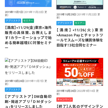
2019年11月1日
（2019年11月22日 更
2019年10月29日
（2019年11月22日 更
新）
新）
アプリストア
セミナー
アプリストア
セミナー
【満席】<11/29(金)東京>海外
【満席】<11/26(火)東京
販売の具体策、お教えしま
>Amazon Payとチャットツ
す！カラーミーショップで始
ールでスムーズな購買体験を
める簡単越境EC対策セミナ
目指す！3社合同セミナー
ー
2019年10月24日
（2019年11月7日 更
新）
アプリストア
2019年10月24日
（2022年9月14日 更
新）
【アプリストア】DM自動印
キャンペーン
刷・発送アプリ「ＤＭダッシ
【終了】人気のデザインテン
ュ」をリリースしました