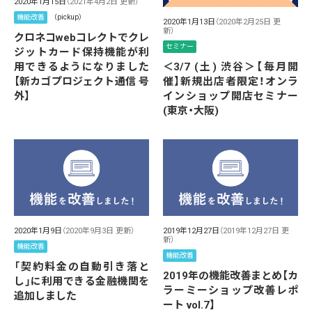
2020年1月15日
（2021年4月2日 更新）
機能改善
（pickup）
2020年1月13日
（2020年2月25日 更
新）
クロネコwebコレクトでクレ
セミナー
ジットカード保持機能が利
用できるようになりました
＜3/7 (土) 渋谷＞【毎月開
【新カゴプロジェクト通信 号
催】新規出店者限定！オンラ
外】
インショップ開店セミナー
(東京・大阪)
2020年1月9日
（2020年9月3日 更新）
2019年12月27日
（2019年12月27日 更
新）
機能改善
機能改善
「契約料金の自動引き落と
2019年の機能改善まとめ【カ
し」に利用できる金融機関を
ラーミーショップ改善レポ
追加しました
ート vol.7】