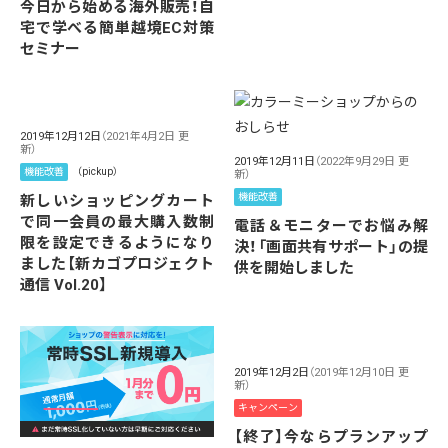
今日から始める海外販売！自
宅で学べる簡単越境EC対策
セミナー
2019年12月12日
（2021年4月2日 更
新）
2019年12月11日
（2022年9月29日 更
機能改善
（pickup）
新）
機能改善
新しいショッピングカート
で同一会員の最大購入数制
電話＆モニターでお悩み解
限を設定できるようになり
決！「画面共有サポート」の提
ました【新カゴプロジェクト
供を開始しました
通信 Vol.20】
2019年12月2日
（2019年12月10日 更
新）
キャンペーン
【終了】今ならプランアップ