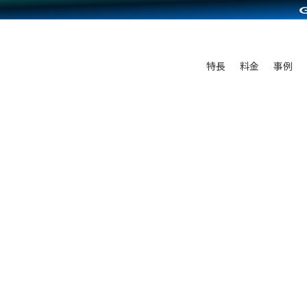
C（海外販売）
雑貨販売
サービスを見る
運営ノウハウを見る
ンを見る
プランを比較する
を見る
事例資料をみる
ン制作代行
イベント・セミナー
ディングの強化
アム
料金シミュレーション
ンタビュー
食品
特長
料金
事例
行
コミュニティイベントCarty
まな販売方法
他社サービスとの比較
プ事例
ファッション
API連携代行
よむよむカラーミー
つながる集客
ラー
雑貨
YouTubeチャンネル
ピングカート
イヤリティを向上
ルアプリ
舗との連携