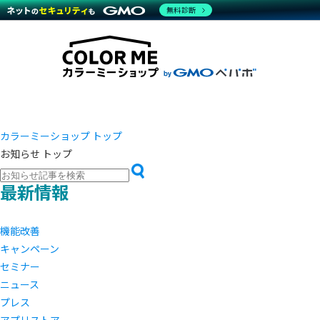
商材一覧を見る
無料診断
越境E
代行
運営サポート
機能一覧を見る
プラ
事例
料金
事例
デザイ
ブラン
サポート一覧を見る
プレミ
事例イ
プラン・料金一覧を見る
設定代
さまざ
お役立ち資料を見る
ラージ
ショッ
開発・
売上に
レギュ
カラーミーショップ トップ
ショッ
お知らせ トップ
顧客ロ
最新情報
モバイ
複数店
機能改善
キャンペーン
セミナー
ニュース
プレス