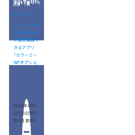
アプリストア
ショップURL
でWordPress
が簡単開設で
きるアプリ
「カラーミー
WPオプショ
ン」がリリー
ス！
2020年4月1
日
（2020年7
月1日 更新）