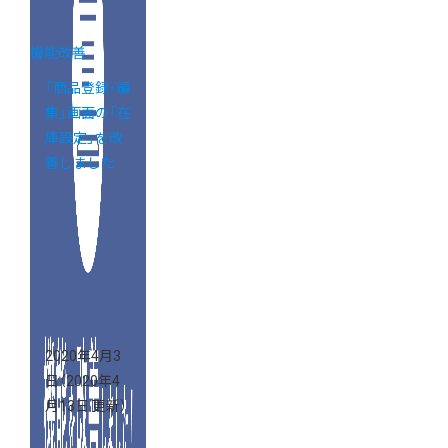
機能改善
「商品登録・編
集」画面の「在
庫設定」を改
善しました
2020年4月3
日
（2020年4
月13日 更新）