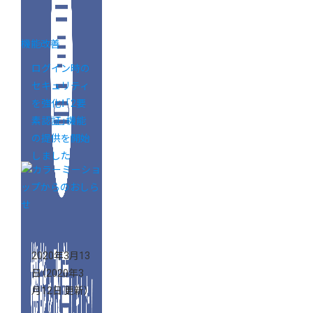
機能改善
ログイン時の
セキュリティ
を強化！「2要
素認証」機能
の提供を開始
しました
2020年3月13
日
（2020年3
月12日 更新）