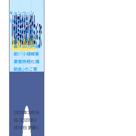
キャンペーン
（pickup）
サイト制作
費・広告費が
最大50万円補
助！『小規模事
業者持続化補
助金』のご案
内
2020年3月16
日
（2020年3
月16日 更新）