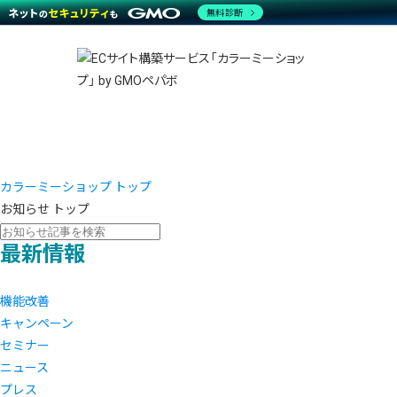
商材一覧を見る
無料診断
越境E
代行
運営サポート
機能一覧を見る
プラ
事例
料金
事例
デザイ
ブラン
サポート一覧を見る
プレミ
事例イ
プラン・料金一覧を見る
設定代
さまざ
お役立ち資料を見る
ラージ
ショッ
開発・
売上に
レギュ
ショッ
カラーミーショップ トップ
お知らせ トップ
顧客ロ
最新情報
モバイ
複数店
機能改善
キャンペーン
セミナー
ニュース
プレス