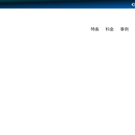
C（海外販売）
雑貨販売
サービスを見る
運営ノウハウを見る
ンを見る
プランを比較する
を見る
事例資料をみる
ン制作代行
イベント・セミナー
ディングの強化
アム
料金シミュレーション
ンタビュー
食品
特長
料金
事例
行
コミュニティイベントCarty
まな販売方法
他社サービスとの比較
プ事例
ファッション
API連携代行
よむよむカラーミー
つながる集客
ラー
雑貨
YouTubeチャンネル
ピングカート
イヤリティを向上
ルアプリ
舗との連携