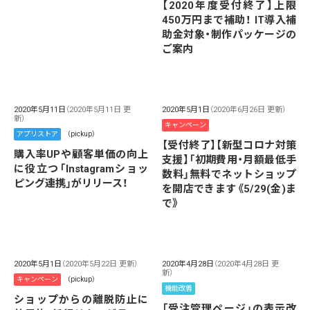
【2020年度受付終了】上限
450万円まで補助！ IT導入補
助金対象・制作パッケージの
ご案内
2020年5月11日
（2020年5月11日 更
2020年5月1日
（2020年6月26日 更新）
新）
キャンペーン
アプリストア
（pickup）
【受付終了】【新型コロナ対策
購入率UPや顧客単価の向上
支援】「初期費用・月額最低手
に役立つ「Instagramショッ
数料」無料でネットショップ
ピング連携」がリリース！
を開店できます《5/29(金)ま
で》
2020年5月1日
（2020年5月22日 更新）
2020年4月28日
（2020年4月28日 更
新）
キャンペーン
（pickup）
機能改善
ショップからの離脱防止に
「受注管理ページ」の表示改