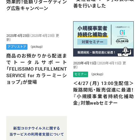
効果的！低額リターゲティン
善を行いました
グ広告キャンペーン
2020年4月23日
（2020年4月23日 更
新）
アプリストア
（pickup）
商品のお預かりから配送ま
でトータルサポート
2020年4月15日
（2020年4月15日 更
新）
「FELISSIMO FULFILLMENT
セミナー
（pickup）
SERVICE for カラーミーシ
ョップ」が登場
＜4/27 (月) 13:00生配信＞
販路開拓・販売促進に最適！
『小規模事業者持続化補助
金』対策webセミナー