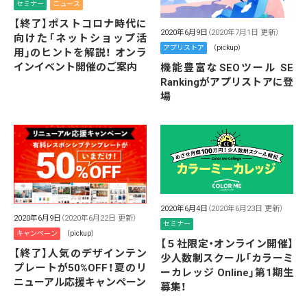
セミナー
ニュース
【終了】ポストコロナ時代に
2020年6月9日
（2020年7月1日 更新）
向けた「ネットショップ活
アプリストア
（pickup）
用」のヒントを解説！ オンラ
インイベント開催のご案内
機能豊富なSEOツール SE
Rankingがアプリストアに登
場
2020年6月4日
（2020年6月23日 更新）
2020年6月9日
（2020年6月22日 更新）
セミナー
キャンペーン
（pickup）
【５社限定・オンライン開催】
【終了】人気のデザインテン
少人数制スクール「カラーミ
プレートが50%OFF！夏のリ
ーカレッジ Online」第1期生
ニューアル応援キャンペーン
募集！