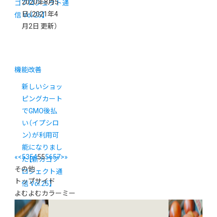
2020年8月5
日
（2021年4
月2日 更新）
機能改善
新しいショッ
ピングカート
でGMO後払
い（イプシロ
ン）が利用可
能になりまし
«
<
53
54
55
56
57
>
»
た【新カゴプ
その他
ロジェクト通
トップサイド
信 Vol.25】
よむよむカラーミー