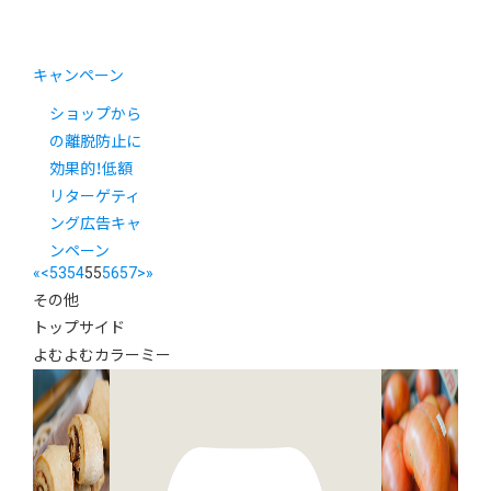
キャンペーン
ショップから
の離脱防止に
効果的！低額
リターゲティ
ング広告キャ
ンペーン
«
<
53
54
55
56
57
>
»
その他
トップサイド
よむよむカラーミー