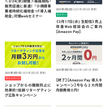
＜3/24(水)開催＞販路開拓・
販売促進に最適！ 『小規模事
2021年3月2日
（2021年3月5日 更新）
業者持続化補助金・IT導入補
セミナー
助金』対策webセミナー
《3月17日(水) 生配信》売上
改善Web相談会のご案内
【Amazon Pay】
2021年3月1日
（2021年10月1日 更新）
2021年3月1日
（2021年3月2日 更新）
キャンペーン
【終了】【Amazon Pay 導入キ
ャンペーン】今なら２カ月間
ショップからの離脱防止に
月額費用０円！
効果的！低額リターゲティン
グ広告キャンペーン