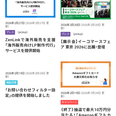
2026年2月27日
（2026年2月27日 更
2026年2月20日
（2026年2月20日 更
新）
新）
プレス
（pickup）
プレス
（pickup）
ZenLinkで海外販売を支援
【展示会】イーコマースフェ
「海外販売向けLP制作代行」
ア 東京 2026に出展・登壇
サービスを提供開始
2026年2月19日
（2026年2月24日 更
新）
機能改善
「お問い合わせフィルター設
2026年2月19日
（2026年7月24日 更
定」の提供を開始しました
新）
キャンペーン
《終了》抽選で最大10万円分
当たる！「Amazonギフトカ