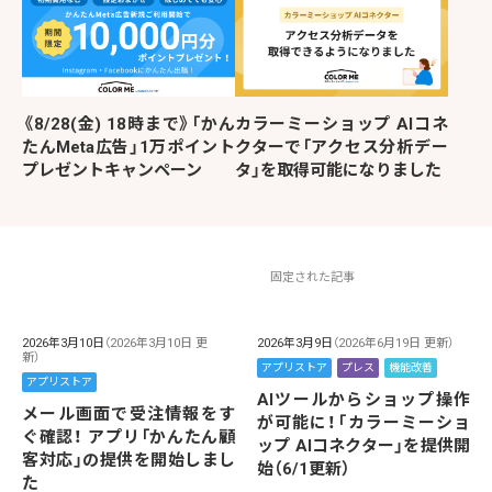
《8/28(金) 18時まで》「かん
カラーミーショップ AIコネ
たんMeta広告」1万ポイント
クターで「アクセス分析デー
プレゼントキャンペーン
タ」を取得可能になりました
固定された記事
2026年3月10日
（2026年3月10日 更
2026年3月9日
（2026年6月19日 更新）
新）
アプリストア
プレス
機能改善
アプリストア
AIツールからショップ操作
メール画面で受注情報をす
が可能に！「カラーミーショ
ぐ確認！ アプリ「かんたん顧
ップ AIコネクター」を提供開
客対応」の提供を開始しまし
始（6/1更新）
た