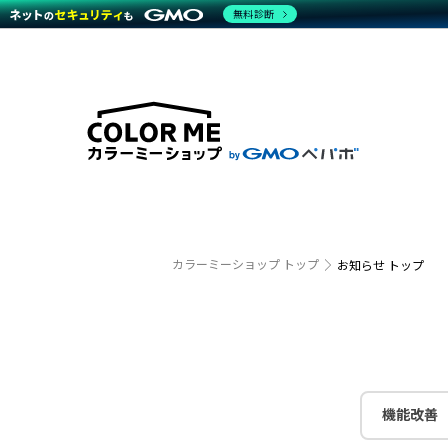
無料診断
特長
特長
Amaz
特長一覧を見る
Word
商材一覧を見る
越境E
代行
運営サポート
機能一覧を見る
プラ
事例
料金
事例
ブラン
デザイ
サポート一覧を見る
プレミ
事例イ
プラン・料金一覧を見る
さまざ
設定代
お役立ち資料を見る
ラージ
ショッ
売上に
開発・
カラーミーショップ トップ
お知らせ トップ
レギュ
ショッ
顧客ロ
モバイ
機能改善
複数店