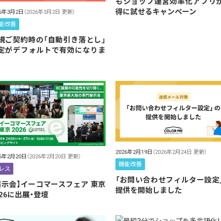
もショップ運営効率化アプリ
得に試せるキャンペーン
26年3月2日
（2026年3月2日 更新）
能改善
規ご契約時の「自動引き落とし」
定がデフォルトで有効になりま
2026年2月19日
（2026年2月24日 更新）
26年2月20日
（2026年2月20日 更新）
機能改善
レス
「お問い合わせフィルター設定
展示会】イーコマースフェア 東京
提供を開始しました
026に出展・登壇