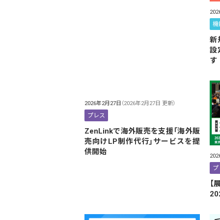
20
機
新
設
す
2026年2月27日
（2026年2月27日 更新）
プレス
ZenLinkで海外販売を支援「海外販
売向けLP制作代行」サービスを提
供開始
20
プ
【
2