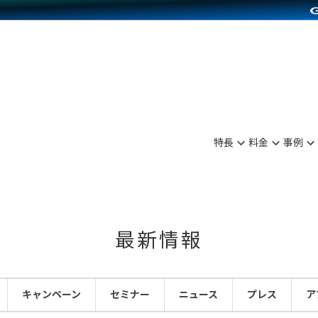
別に見る
業種別に見る
on Pay導入
食品販売
Press導入
ファッション販売
C（海外販売）
雑貨販売
サービスを見る
運営ノウハウを見る
ンを見る
を見る
プランを比較する
事例資料をみる
ディングの強化
ン制作代行
イベント・セミナー
アム
ンタビュー
料金シミュレーション
食品
特長
料金
事例
まな販売方法
行
コミュニティイベントCarty
プ事例
他社サービスとの比較
ファッション
つながる集客
API連携代行
よむよむカラーミー
ラー
雑貨
ピングカート
YouTubeチャンネル
最新情報
イヤリティを向上
ルアプリ
キャンペーン
セミナー
ニュース
プレス
ア
舗との連携