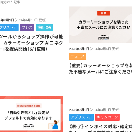
固定された記事
26年3月9日
（2026年6月19日 更新）
プリストア
プレス
機能改善
Iツールからショップ操作が可能
！「カラーミーショップ AIコネク
ー」を提供開始（6/1更新）
2026年3月5日
（2026年3月5日 更新）
ニュース
【重要】カラーミーショップを
た不審なメールにご注意くださ
2026年3月2日
（2026年4月1日 更新）
アプリストア
キャンペーン
《終了》インボイス対応・確定