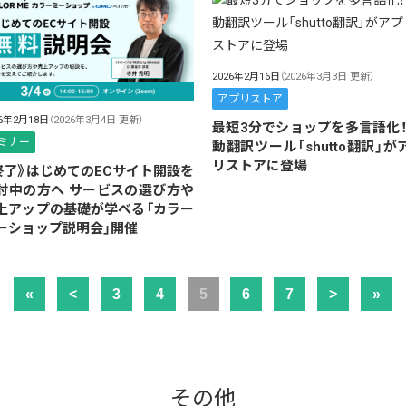
2026年2月16日
（2026年3月3日 更新）
アプリストア
26年2月18日
（2026年3月4日 更新）
最短3分でショップを多言語化！
ミナー
動翻訳ツール「shutto翻訳」が
リストアに登場
終了》はじめてのECサイト開設を
討中の方へ サービスの選び方や
上アップの基礎が学べる「カラー
ーショップ説明会」開催
«
<
3
4
5
6
7
>
»
その他