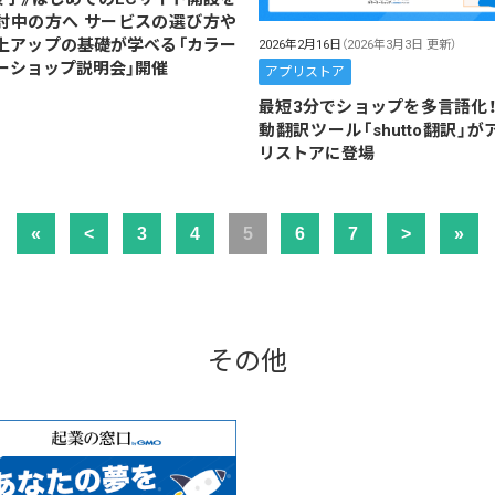
討中の方へ サービスの選び方や
上アップの基礎が学べる「カラー
2026年2月16日
（2026年3月3日 更新）
ーショップ説明会」開催
アプリストア
最短3分でショップを多言語化！
動翻訳ツール「shutto翻訳」が
リストアに登場
«
<
3
4
5
6
7
>
»
その他