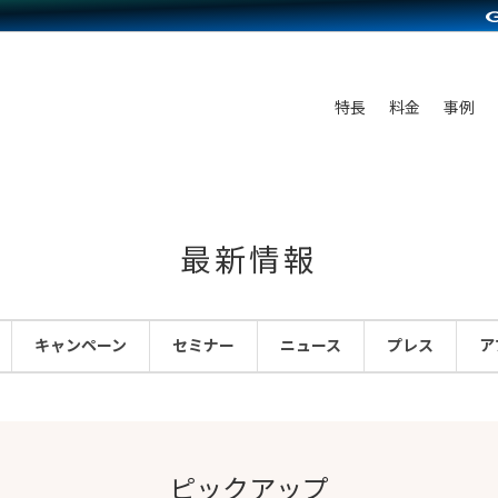
C（海外販売）
雑貨販売
サービスを見る
運営ノウハウを見る
ンを見る
プランを比較する
を見る
事例資料をみる
ン制作代行
イベント・セミナー
ディングの強化
アム
料金シミュレーション
ンタビュー
食品
特長
料金
事例
行
コミュニティイベントCarty
まな販売方法
他社サービスとの比較
プ事例
ファッション
API連携代行
よむよむカラーミー
つながる集客
ラー
雑貨
YouTubeチャンネル
ピングカート
最新情報
イヤリティを向上
ルアプリ
キャンペーン
セミナー
ニュース
プレス
ア
舗との連携
ピックアップ