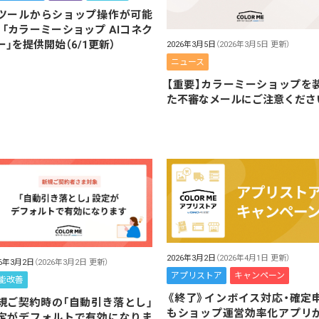
Iツールからショップ操作が可能
！「カラーミーショップ AIコネク
ー」を提供開始（6/1更新）
2026年3月5日
（2026年3月5日 更新）
ニュース
【重要】カラーミーショップを
た不審なメールにご注意くださ
2026年3月2日
（2026年4月1日 更新）
26年3月2日
（2026年3月2日 更新）
アプリストア
キャンペーン
能改善
《終了》インボイス対応・確定
規ご契約時の「自動引き落とし」
もショップ運営効率化アプリ
定がデフォルトで有効になりま