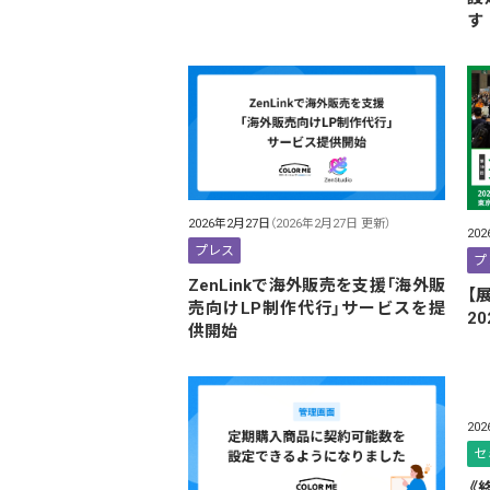
す
2026年2月27日
（2026年2月27日 更新）
20
プレス
プ
ZenLinkで海外販売を支援「海外販
【
売向けLP制作代行」サービスを提
2
供開始
20
セ
《