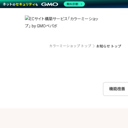
商材一覧を見る
無料診断
越境E
代行
運営サポート
機能一覧を見る
プラ
事例
料金
事例
デザイ
ブラン
サポート一覧を見る
プレミ
事例イ
プラン・料金一覧を見る
設定代
さまざ
お役立ち資料を見る
ラージ
ショッ
開発・
売上に
カラーミーショップ トップ
お知らせ トップ
レギュ
ショッ
顧客ロ
モバイ
機能改善
複数店