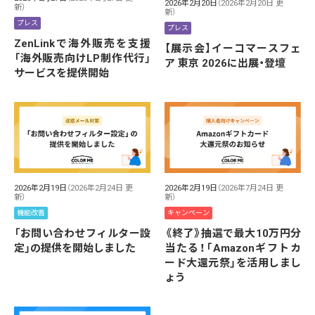
2026年2月20日
（2026年2月20日 更
新）
新）
プレス
プレス
ZenLinkで海外販売を支援
【展示会】イーコマースフェ
「海外販売向けLP制作代行」
ア 東京 2026に出展・登壇
サービスを提供開始
2026年2月19日
（2026年7月24日 更
2026年2月19日
（2026年2月24日 更
新）
新）
キャンペーン
機能改善
《終了》抽選で最大10万円分
「お問い合わせフィルター設
当たる！「Amazonギフトカ
定」の提供を開始しました
ード大還元祭」を活用しまし
ょう