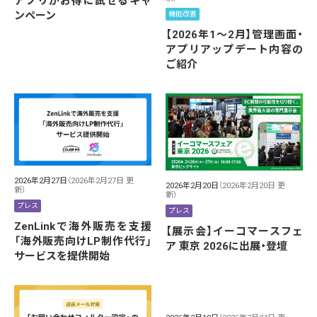
アプリがお得に試せるキャ
ンペーン
機能改善
【2026年1～2月】管理画面・
アプリアップデート内容の
ご紹介
2026年2月27日
（2026年2月27日 更
2026年2月20日
（2026年2月20日 更
新）
新）
プレス
プレス
ZenLinkで海外販売を支援
【展示会】イーコマースフェ
「海外販売向けLP制作代行」
ア 東京 2026に出展・登壇
サービスを提供開始