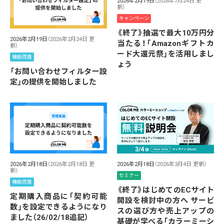
2026年2月19日
（2026年7月24日 更
新）
キャンペーン
《終了》抽選で最大10万円分
2026年2月19日
（2026年2月24日 更
当たる！「Amazonギフトカ
新）
ード大還元祭」を活用しまし
機能改善
ょう
「お問い合わせフィルター設
定」の提供を開始しました
2026年2月18日
（2026年2月18日 更
2026年2月18日
（2026年3月4日 更新）
新）
セミナー
機能改善
《終了》はじめてのECサイト
定期購入商品に「契約可能
開設を検討中の方へ サービ
数」を設定できるようになり
スの選び方や売上アップの
ました（26/02/18追記）
基礎が学べる「カラーミーシ