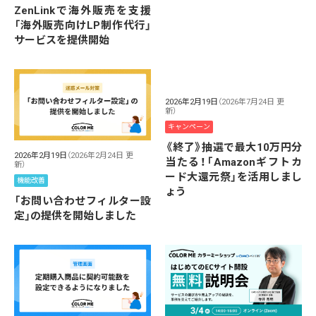
ZenLinkで海外販売を支援
「海外販売向けLP制作代行」
サービスを提供開始
2026年2月19日
（2026年7月24日 更
新）
キャンペーン
《終了》抽選で最大10万円分
2026年2月19日
（2026年2月24日 更
当たる！「Amazonギフトカ
新）
ード大還元祭」を活用しまし
機能改善
ょう
「お問い合わせフィルター設
定」の提供を開始しました