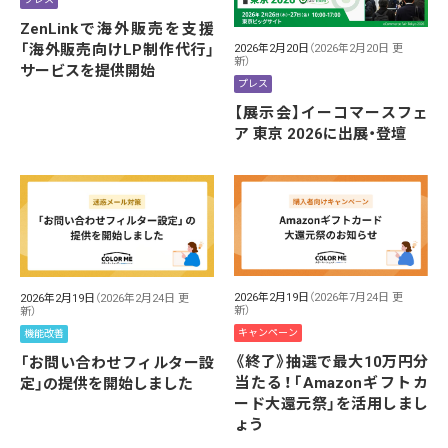
ZenLinkで海外販売を支援
「海外販売向けLP制作代行」
2026年2月20日
（2026年2月20日 更
新）
サービスを提供開始
プレス
【展示会】イーコマースフェ
ア 東京 2026に出展・登壇
2026年2月19日
（2026年7月24日 更
2026年2月19日
（2026年2月24日 更
新）
新）
キャンペーン
機能改善
《終了》抽選で最大10万円分
「お問い合わせフィルター設
当たる！「Amazonギフトカ
定」の提供を開始しました
ード大還元祭」を活用しまし
ょう