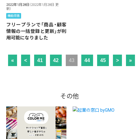
2022年1月28日
（2022年1月28日 更
新）
機能改善
フリープランで「商品・顧客
情報の一括登録と更新」が利
用可能になりました
«
<
41
42
43
44
45
>
»
その他