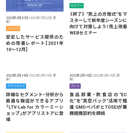
セミナー
《終了》 “売上の方程式”をマ
2022年2月21日
（2022年7月22日 更
スターして新年度シーズンに
新）
向けて対策しよう！売上改善
ニュース
WEBセミナー
安定したサービス提供のた
めの改善レポート【2021年
10〜12月】
2022年2月14日
（2022年2月14日 更
2022年2月14日
（2022年2月14日 更
新）
新）
アプリストア
プレス
詳細なセグメント・分析から
食品卸業・飲食店の“EC
最適な販促ができるアプリ
化”を“真空パック”活用で推
「LTV-Lab for カラーミーシ
進 GMOペパボとTOSEIが業
ョップ」がアプリストアに登
務提携契約を締結
場