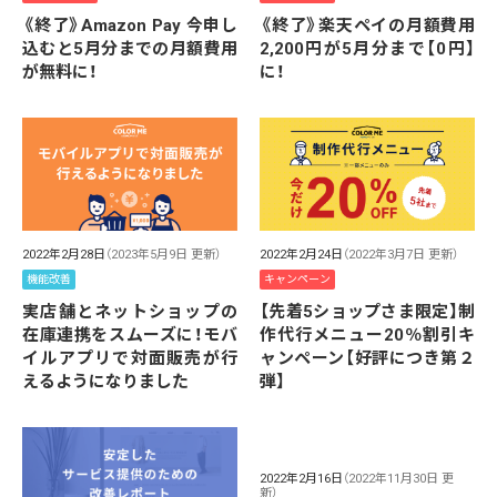
《終了》Amazon Pay 今申し
《終了》楽天ペイの月額費用
込むと5月分までの月額費用
2,200円が5月分まで【0円】
が無料に！
に！
2022年2月28日
（2023年5月9日 更新）
2022年2月24日
（2022年3月7日 更新）
機能改善
キャンペーン
実店舗とネットショップの
【先着5ショップさま限定】制
在庫連携をスムーズに！モバ
作代行メニュー20％割引キ
イルアプリで対面販売が行
ャンペーン【好評につき第２
えるようになりました
弾】
2022年2月16日
（2022年11月30日 更
新）