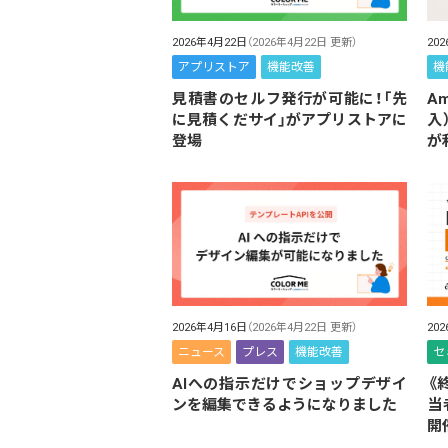
2026年4月22日
（2026年4月22日 更新）
20
アプリストア
機能改善
機
見積書のセルフ発行が可能に！「先
Am
に見積くだサイ」がアプリストアに
入
登場
が
2026年4月16日
（2026年4月22日 更新）
20
ニュース
プレス
機能改善
セ
AIへの指示だけでショップデザイ
《
ンを編集できるようになりました
当
開