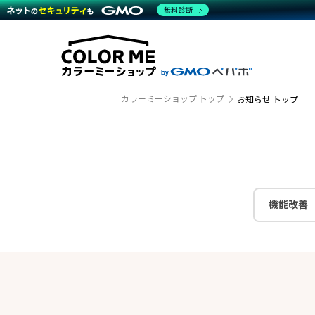
商材一覧を見る
無料診断
越境E
代行
運営サポート
機能一覧を見る
プラ
事例
料金
事例
ブラン
デザイ
サポート一覧を見る
プレミ
事例イ
プラン・料金一覧を見る
さまざ
設定代
お役立ち資料を見る
ラージ
ショッ
カラーミーショップ トップ
お知らせ トップ
売上に
開発・
レギュ
ショッ
顧客ロ
モバイ
機能改善
複数店