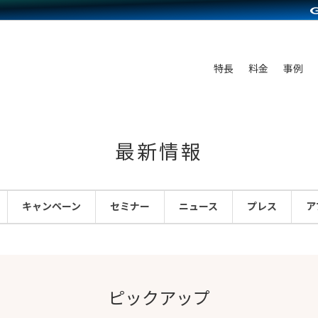
C（海外販売）
雑貨販売
サービスを見る
運営ノウハウを見る
ンを見る
を見る
プランを比較する
事例資料をみる
ディングの強化
ン制作代行
イベント・セミナー
アム
ンタビュー
料金シミュレーション
食品
特長
料金
事例
まな販売方法
行
コミュニティイベントCarty
プ事例
他社サービスとの比較
ファッション
つながる集客
API連携代行
よむよむカラーミー
ラー
雑貨
ピングカート
YouTubeチャンネル
最新情報
イヤリティを向上
ルアプリ
キャンペーン
セミナー
ニュース
プレス
ア
舗との連携
ピックアップ