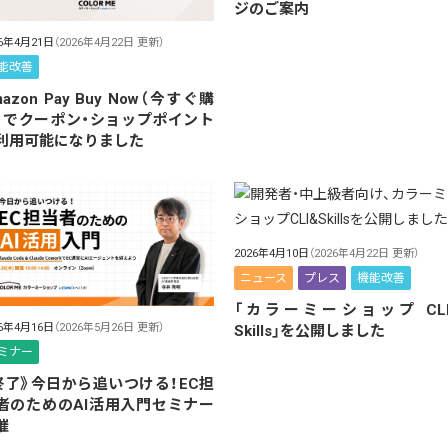
ジのご案内
26年4月21日
（2026年4月22日 更新）
能改善
azon Pay Buy Now（今すぐ購
）でクーポン・ショップポイント
利用可能になりました
2026年4月10日
（2026年4月22日 更新）
ニュース
プレス
機能改善
「カラーミーショップ CLI
26年4月16日
（2026年5月26日 更新）
Skills」を公開しました
ミナー
終了》今日から追いつける！EC担
者のためのAI活用入門セミナー
催