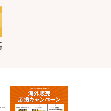
ー
可
ケー