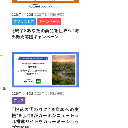
2026年4月20日
（2026年5月29日 更新）
アプリストア
キャンペーン
《終了》あなたの商品を世界へ！海
外販売応援キャンペーン
 &
2026年4月10日
（2026年4月10日 更新）
プレス
「祝花の代わりに“脱炭素への支
援”を」JTBがカーボンニュートラ
ル推進サイトをカラーミーショッ
プで開設