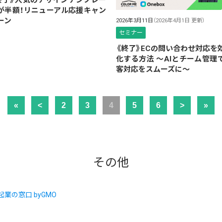
が半額！リニューアル応援キャン
ーン
2026年3月11日
（2026年4月1日 更新）
セミナー
《終了》ECの問い合わせ対応を
化する方法 ～AIとチーム管理
客対応をスムーズに～
«
<
2
3
4
5
6
>
»
その他