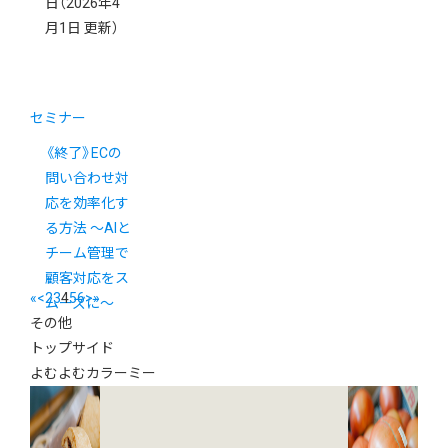
日
（2026年4
月1日 更新）
セミナー
《終了》ECの
問い合わせ対
応を効率化す
る方法 ～AIと
チーム管理で
顧客対応をス
«
<
2
3
4
5
6
>
»
ムーズに～
その他
トップサイド
よむよむカラーミー