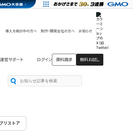
その他
開発中・提供予定の機能
テンプレート一覧
導入を検討中の方へ
制作・開発会社の方へ
お知らせ
アプリストア
ヘルプを見る
ヘルプセンター
運営サポート
ログイン
資料請求
無料お試し
プリストア