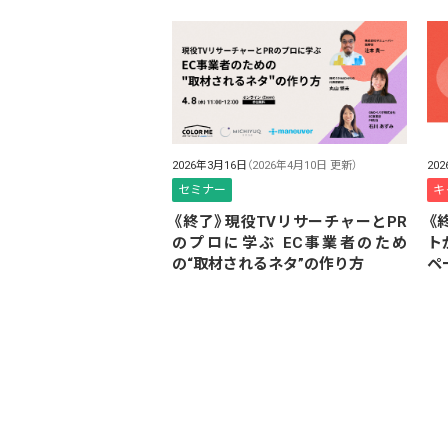
2026年3月16日
（2026年4月10日 更新）
20
セミナー
キ
《終了》現役TVリサーチャーとPR
《
のプロに学ぶ EC事業者のため
ト
の“取材されるネタ”の作り方
ペ