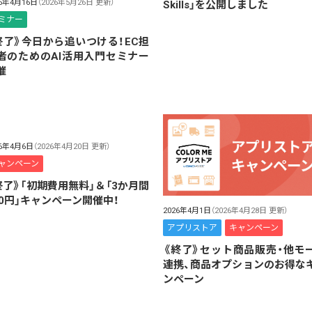
26年4月16日
（2026年5月26日 更新）
Skills」を公開しました
ミナー
終了》今日から追いつける！EC担
者のためのAI活用入門セミナー
催
26年4月6日
（2026年4月20日 更新）
ャンペーン
終了》「初期費用無料」＆「3か月間
00円」キャンペーン開催中！
2026年4月1日
（2026年4月28日 更新）
アプリストア
キャンペーン
《終了》セット商品販売・他モ
連携、商品オプションのお得な
ンペーン