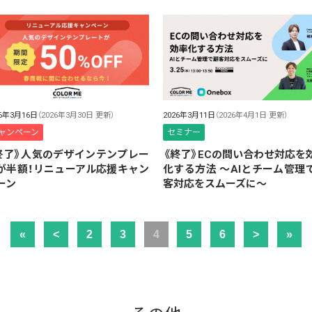
26年3月16日
（2026年3月30日 更新）
2026年3月11日
（2026年4月1日 更新）
ャンペーン
セミナー
終了》人気のデザインテンプレー
《終了》ECの問い合わせ対応を
が半額！リニューアル応援キャン
化する方法 ～AIとチーム管理
ーン
客対応をスムーズに～
«
<
2
3
4
5
6
>
»