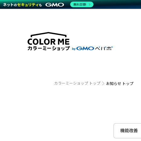
無料診断
特長
特長
Amaz
特長一覧を見る
Word
商材一覧を見る
越境E
代行
運営サポート
機能一覧を見る
プラ
事例
料金
事例
デザイ
ブラン
サポート一覧を見る
プレミ
事例イ
プラン・料金一覧を見る
設定代
さまざ
お役立ち資料を見る
ラージ
ショッ
開発・
売上に
カラーミーショップ トップ
お知らせ トップ
レギュ
ショッ
顧客ロ
モバイ
機能改善
複数店