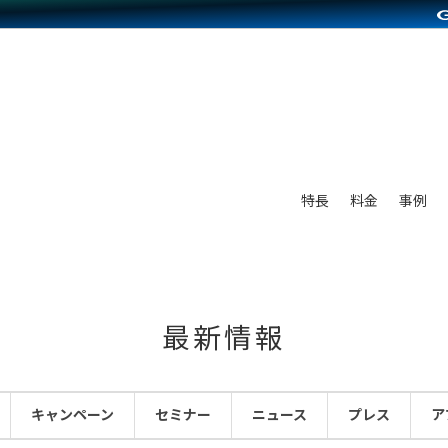
別に見る
業種別に見る
on Pay導入
食品販売
Press導入
ファッション販売
C（海外販売）
雑貨販売
サービスを見る
運営ノウハウを見る
ンを見る
プランを比較する
を見る
事例資料をみる
ン制作代行
イベント・セミナー
ディングの強化
アム
料金シミュレーション
ンタビュー
食品
特長
料金
事例
行
コミュニティイベントCarty
まな販売方法
他社サービスとの比較
プ事例
ファッション
API連携代行
よむよむカラーミー
つながる集客
ラー
雑貨
YouTubeチャンネル
ピングカート
最新情報
イヤリティを向上
ルアプリ
キャンペーン
セミナー
ニュース
プレス
ア
舗との連携