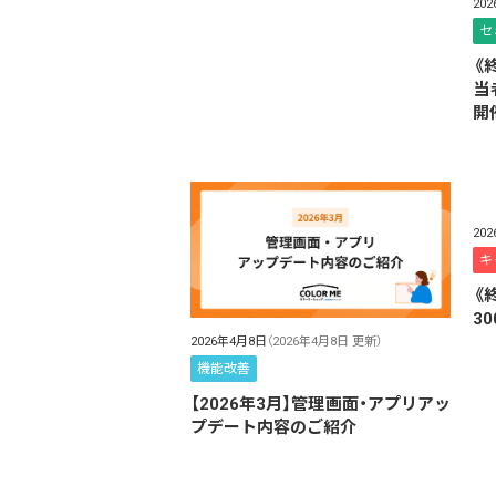
20
セ
《
当
開
20
キ
《
3
2026年4月8日
（2026年4月8日 更新）
機能改善
【2026年3月】管理画面・アプリアッ
プデート内容のご紹介