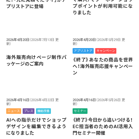
に！「先に見積くだサイ」がア
プポイントが利用可能にな
プリストアに登場
りました
2026年4月20日
（2026年7月13日 更
2026年4月20日
（2026年5月29日 更
新）
新）
アプリストア
キャンペーン
海外販売向けページ制作パ
《終了》あなたの商品を世界
ッケージのご案内
へ！海外販売応援キャンペー
ン
2026年4月16日
（2026年4月22日 更
2026年4月16日
（2026年5月26日 更
新）
新）
ニュース
プレス
機能改善
セミナー
AIへの指示だけでショップ
《終了》今日から追いつける！
デザインを編集できるよう
EC担当者のためのAI活用入
になりました
門セミナー開催