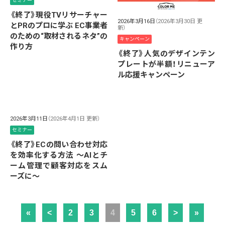
セミナー
《終了》現役TVリサーチャー
2026年3月16日
（2026年3月30日 更
とPRのプロに学ぶ EC事業者
新）
のための“取材されるネタ”の
キャンペーン
作り方
《終了》人気のデザインテン
プレートが半額！リニューア
ル応援キャンペーン
2026年3月11日
（2026年4月1日 更新）
セミナー
《終了》ECの問い合わせ対応
を効率化する方法 ～AIとチ
ーム管理で顧客対応をスム
ーズに～
«
<
2
3
4
5
6
>
»