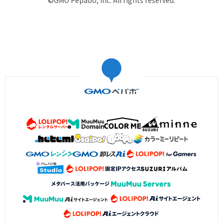
©GMO Pepabo, Inc. All rights reserved.