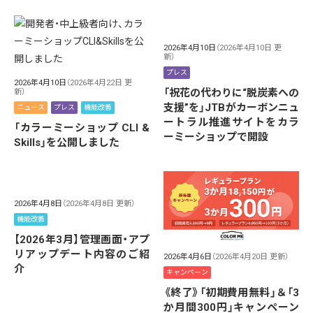
2026年4月10日
（2026年4月10日 更
新）
プレス
2026年4月10日
（2026年4月22日 更
「祝花の代わりに“脱炭素への
新）
支援”を」JTBがカーボンニュ
ニュース
プレス
機能改善
ートラル推進サイトをカラ
「カラーミーショップ CLI &
ーミーショップで開設
Skills」を公開しました
2026年4月8日
（2026年4月8日 更新）
機能改善
【2026年3月】管理画面・アプ
リアップデート内容のご紹
2026年4月6日
（2026年4月20日 更新）
介
キャンペーン
《終了》「初期費用無料」＆「3
か月間300円」キャンペーン