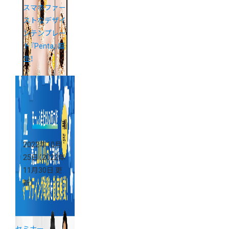
スマホファー
ストなデザイ
ンテンプレー
ト『Penta』誕
生！
2022年10月
25日
（2022年
11月30日 更
新）
セミナー