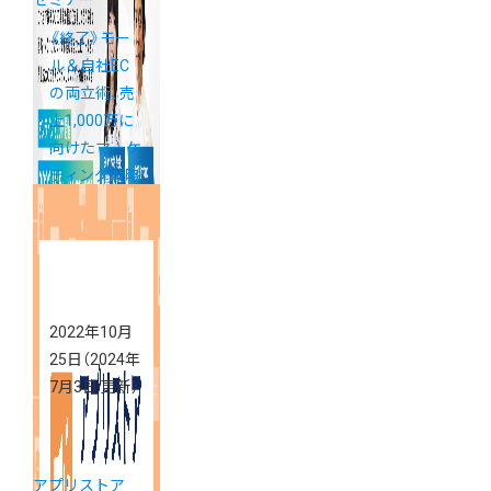
《終了》モー
ル＆自社EC
の両立術、売
上1,000万に
向けたマーケ
ティング戦略
を徹底解説！
2022年10月
25日
（2024年
7月3日 更新）
アプリストア