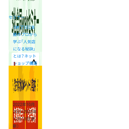
セミナー
《終了》EC支
援のプロから
学ぶ「人気店
になる秘訣」
とは？ネット
ショップ構築
支援3社合同
webセミナー
2022年10月
20日
（2022年
12月13日 更
新）