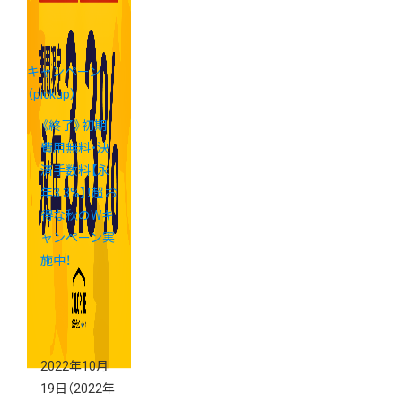
キャンペーン
（pickup）
《終了》初期
費用無料・決
済手数料【永
年3.3%】！超お
得な秋のWキ
ャンペーン実
施中！
2022年10月
19日
（2022年