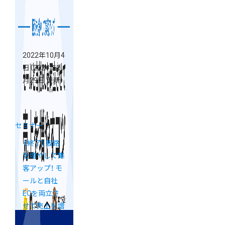
ロジェクト通
信 Vol.38】
2022年10月4
日
（2024年2
月29日 更新）
セミナー
《終了》販路
を増やして集
客アップ！ モ
ールと自社
ECを両立さ
せて売上を増
やすコツとは