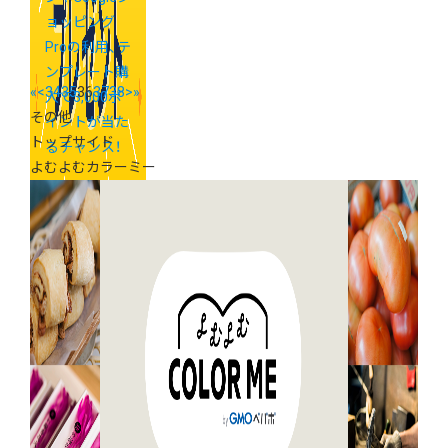
ョッピング
Proの利用、テ
ンプレート購
«
<
34
35
36
37
38
>
»
入で3,000ポ
その他
イントが当た
トップサイド
るチャンス！
よむよむカラーミー