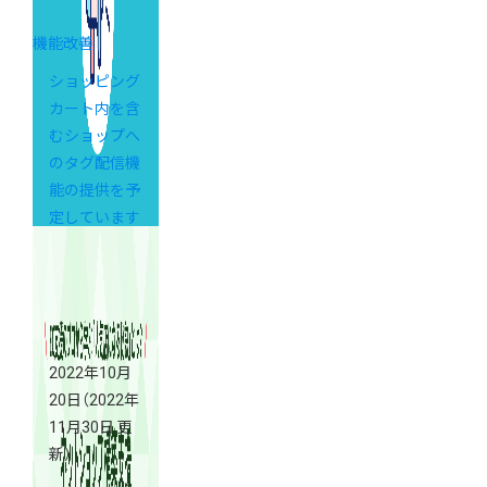
機能改善
ショッピング
カート内を含
むショップへ
のタグ配信機
能の提供を予
定しています
2022年10月
20日
（2022年
11月30日 更
新）