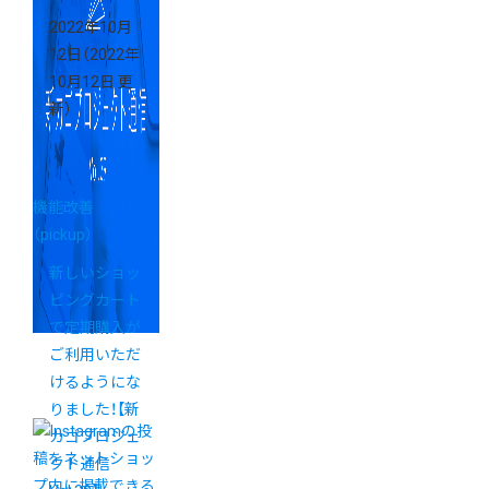
2022年10月
12日
（2022年
10月12日 更
新）
機能改善
（pickup）
新しいショッ
ピングカート
で定期購入が
ご利用いただ
けるようにな
りました！【新
カゴプロジェ
クト通信