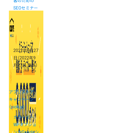
客のための
SEOセミナー
開催決定！
2022年9月27
日
（2022年9
月27日 更新）
アプリストア
キャンペーン
（pickup）
カラーミー
WPオプショ
ンやGoogleシ