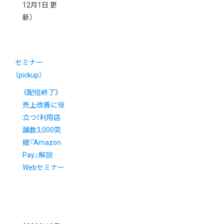
12月1日 更
新）
セミナー
（pickup）
《配信終了》
売上改善に役
立つ！利用店
舗数3,000突
破『Amazon
Pay』解説
Webセミナー