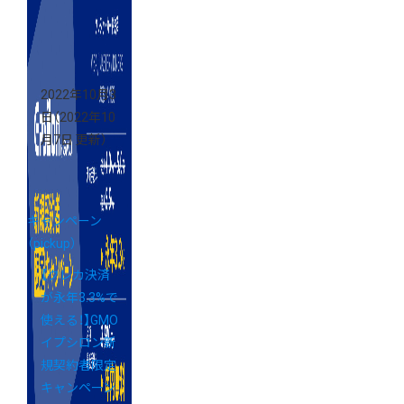
2022年10月3
日
（2022年10
月7日 更新）
キャンペーン
（pickup）
【クレカ決済
が永年3.3%で
使える！】GMO
イプシロン新
規契約者限定
キャンペーン