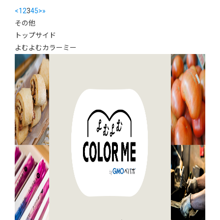
<
1
2
3
4
5
>
»
その他
トップサイド
よむよむカラーミー