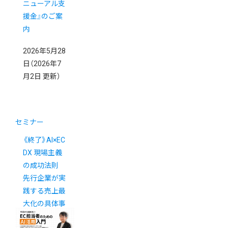
ニューアル支
援金』のご案
内
2026年5月28
日
（2026年7
月2日 更新）
セミナー
《終了》AI×EC
DX 現場主義
の成功法則
先行企業が実
践する売上最
大化の具体事
例