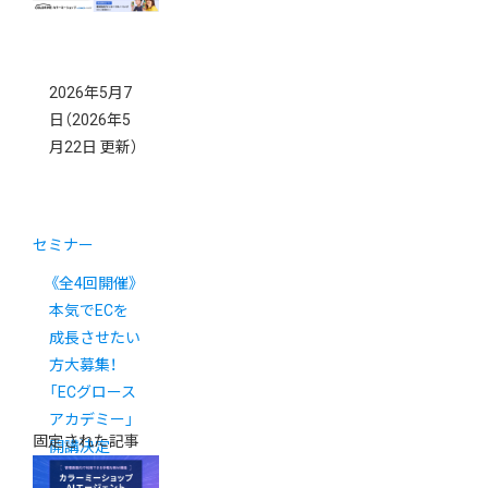
2026年5月7
日
（2026年5
月22日 更新）
セミナー
《全4回開催》
本気でECを
成長させたい
方大募集！
「ECグロース
アカデミー」
固定された記事
開講決定