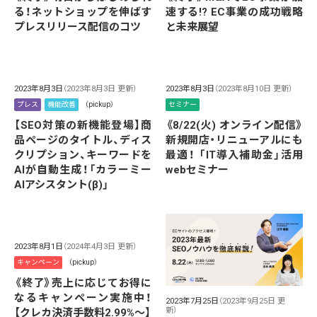
速する!? EC事業の成功戦略
る！ネットショップを伸ばす
と未来展望
プレスリリース配信のコツ
2023年8月3日
（2023年8月3日 更新）
2023年8月3日
（2023年8月10日 更新）
プレス
機能改善
（pickup）
セミナー
【SEO対策の新機能登場】商
《8/22(火) オンライン配信》
品ページのタイトル、ディス
新規開店・リニューアルにも
クリプション、キーワードを
最適！ 「IT導入補助金」活用
AIが自動生成！「カラーミー
webセミナー
AIアシスタント(β)」
2023年8月1日
（2024年4月3日 更新）
キャンペーン
（pickup）
《終了》売上に応じてお得に
なるキャンペーン実施中！
2023年7月25日
（2023年9月25日 更
新）
【クレカ決済手数料2.99%～】