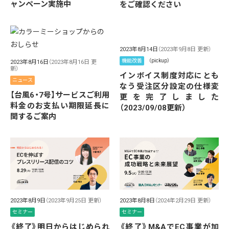
ャンペーン実施中
をご確認ください
2023年8月14日
（2023年9月8日 更新）
機能改善
（pickup）
2023年8月16日
（2023年8月16日 更
新）
インボイス制度対応にとも
ニュース
なう受注区分設定の仕様変
【台風6・7号】サービスご利用
更を完了しました
料金のお支払い期限延長に
（2023/09/08更新）
関するご案内
2023年8月8日
（2024年2月29日 更新）
2023年8月9日
（2023年9月25日 更新）
セミナー
セミナー
《終了》M&AでEC事業が加
《終了》明日からはじめられ