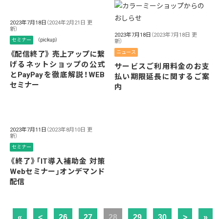
2023年7月18日
（2024年2月21日 更
新）
2023年7月18日
（2023年7月18日 更
セミナー
（pickup）
新）
ニュース
《配信終了》 売上アップに繋
げるネットショップの公式
サービスご利用料金のお支
とPayPayを徹底解説！WEB
払い期限延長に関するご案
セミナー
内
2023年7月11日
（2023年8月10日 更
新）
セミナー
《終了》「IT導入補助金 対策
Webセミナー」オンデマンド
配信
«
<
26
27
28
29
30
>
»