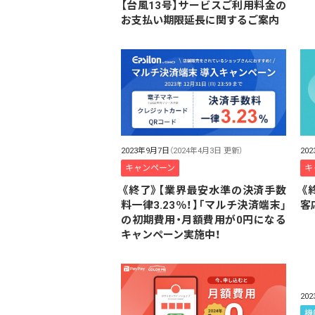
【台風13号】サービスご利用料金の
お支払い期限延長に関するご案内
2023年9月7日
（2024年4月3日 更新）
20
キャンペーン
キ
《終了》【業界最安水準の決済手数
《
料一律3.23％！】「マルチ決済端末」
客
の初期費用・月額費用が0円になる
キャンペーン実施中！
20
機