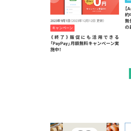
【
約
無
2023年9月1日
（2023年12月12日 更新）
の
キャンペーン
《終了》販促にも活用できる
「PayPay」月額無料キャンペーン実
施中！