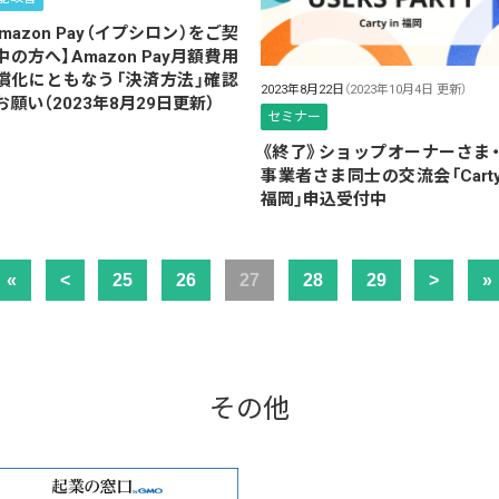
Amazon Pay（イプシロン）をご契
中の方へ】Amazon Pay月額費用
償化にともなう「決済方法」確認
2023年8月22日
（2023年10月4日 更新）
お願い（2023年8月29日更新）
セミナー
《終了》ショップオーナーさま・
事業者さま同士の交流会「Carty 
福岡」申込受付中
«
<
25
26
27
28
29
>
»
その他