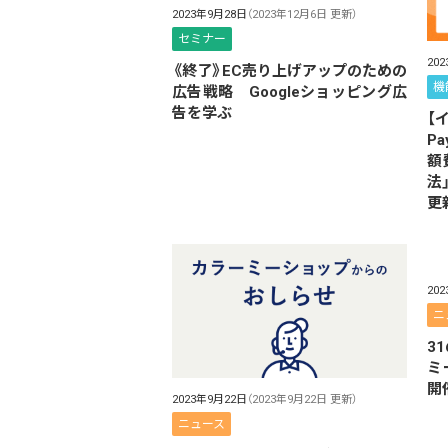
2023年9月28日
（2023年12月6日 更新）
セミナー
20
《終了》EC売り上げアップのための
機
広告戦略 Googleショッピング広
告を学ぶ
【
P
額
法
更
20
ニ
3
ミ
開
2023年9月22日
（2023年9月22日 更新）
ニュース