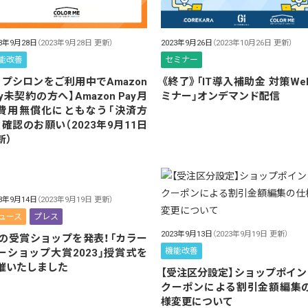
23年9月28日
（2023年9月28日 更新）
2023年9月26日
（2023年10月26日 更新）
能改善
セミナー
イプシロンをご利用中でAmazon
《終了》「IT導入補助金 対策We
ay未契約の方へ】Amazon Pay月
ミナー」オンデマンド配信
費用無償化にともなう「決済方
」確認のお願い（2023年9月11日
新）
23年9月14日
（2023年9月19日 更新）
ュース
プレス
2023年9月13日
（2023年9月19日 更新）
1の受賞ショップを発表！「カラー
機能改善
ーショップ大賞2023」授賞式を
催いたしました
【受注区分設定】ショップポイン
クーポンによる割引金額編集
様変更について