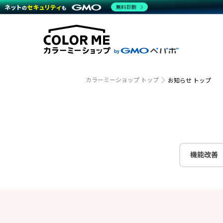
商材一覧を見る
無料診断
越境E
代行
運営サポート
機能一覧を見る
プラ
事例
料金
事例
ブラン
デザイ
サポート一覧を見る
プレミ
事例イ
プラン・料金一覧を見る
さまざ
設定代
お役立ち資料を見る
ラージ
ショッ
売上に
開発・
カラーミーショップ トップ
お知らせ トップ
レギュ
ショッ
顧客ロ
モバイ
機能改善
複数店