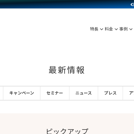
C（海外販売）
雑貨販売
サービスを見る
運営ノウハウを見る
ンを見る
を見る
プランを比較する
事例資料をみる
ディングの強化
ン制作代行
イベント・セミナー
アム
ンタビュー
料金シミュレーション
食品
特長
料金
事例
まな販売方法
行
コミュニティイベントCarty
プ事例
他社サービスとの比較
ファッション
つながる集客
API連携代行
よむよむカラーミー
ラー
雑貨
ピングカート
YouTubeチャンネル
最新情報
イヤリティを向上
ルアプリ
キャンペーン
セミナー
ニュース
プレス
ア
舗との連携
ピックアップ