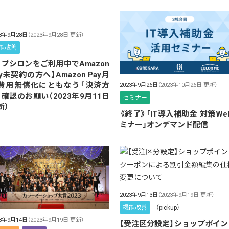
23年9月28日
（2023年9月28日 更新）
能改善
イプシロンをご利用中でAmazon
ay未契約の方へ】Amazon Pay月
費用無償化にともなう「決済方
2023年9月26日
（2023年10月26日 更新）
」確認のお願い（2023年9月11日
セミナー
新）
《終了》「IT導入補助金 対策We
ミナー」オンデマンド配信
2023年9月13日
（2023年9月19日 更新）
機能改善
（pickup）
23年9月14日
（2023年9月19日 更新）
【受注区分設定】ショップポイン