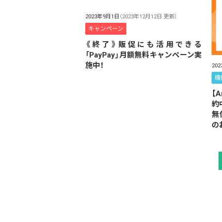
2023年9月1日
（2023年12月12日 更新）
キャンペーン
《終了》販促にも活用できる
「PayPay」月額無料キャンペーン実
施中！
20
機
【
約
無
の