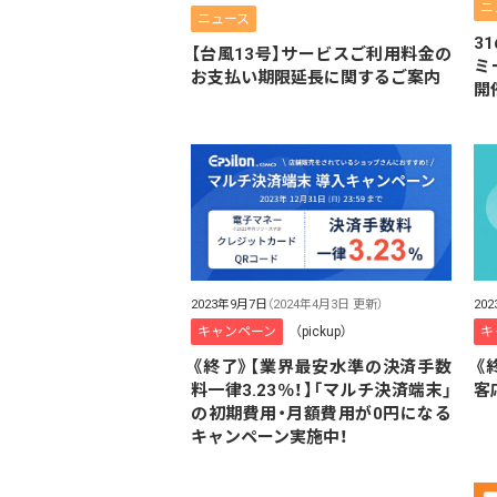
ニ
ニュース
3
【台風13号】サービスご利用料金の
ミ
お支払い期限延長に関するご案内
開
2023年9月7日
（2024年4月3日 更新）
20
キャンペーン
（pickup）
キ
《終了》【業界最安水準の決済手数
《
料一律3.23％！】「マルチ決済端末」
客
の初期費用・月額費用が0円になる
キャンペーン実施中！