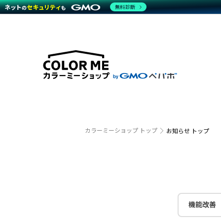
無料診断
特長
特長
Amaz
特長一覧を見る
Word
商材一覧を見る
越境E
代行
運営サポート
機能一覧を見る
プラ
事例
料金
事例
デザイ
ブラン
サポート一覧を見る
プレミ
事例イ
プラン・料金一覧を見る
設定代
さまざ
お役立ち資料を見る
ラージ
ショッ
開発・
売上に
カラーミーショップ トップ
お知らせ トップ
レギュ
ショッ
顧客ロ
モバイ
機能改善
複数店