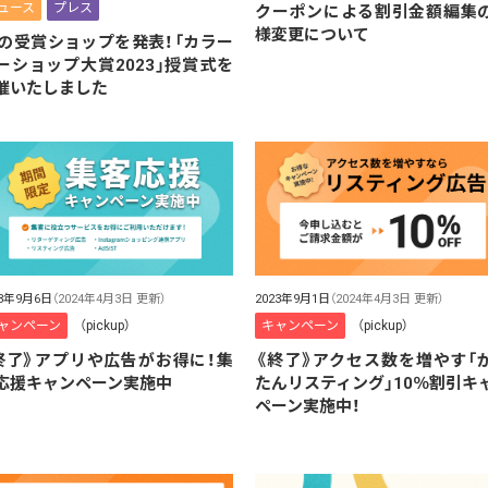
ュース
プレス
クーポンによる割引金額編集
様変更について
1の受賞ショップを発表！「カラー
ーショップ大賞2023」授賞式を
催いたしました
23年9月6日
（2024年4月3日 更新）
2023年9月1日
（2024年4月3日 更新）
ャンペーン
（pickup）
キャンペーン
（pickup）
終了》アプリや広告がお得に！集
《終了》アクセス数を増やす「
応援キャンペーン実施中
たんリスティング」10％割引キ
ペーン実施中！