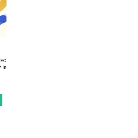
EC
in