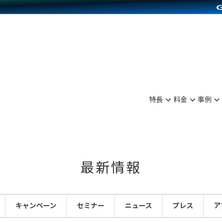
別に見る
業種別に見る
on Pay導入
食品販売
Press導入
ファッション販売
C（海外販売）
雑貨販売
サービスを見る
運営ノウハウを見る
ンを見る
プランを比較する
を見る
事例資料をみる
ン制作代行
イベント・セミナー
ディングの強化
アム
料金シミュレーション
ンタビュー
食品
特長
料金
事例
行
コミュニティイベントCarty
まな販売方法
他社サービスとの比較
プ事例
ファッション
API連携代行
よむよむカラーミー
つながる集客
ラー
雑貨
YouTubeチャンネル
ピングカート
最新情報
イヤリティを向上
ルアプリ
キャンペーン
セミナー
ニュース
プレス
ア
舗との連携