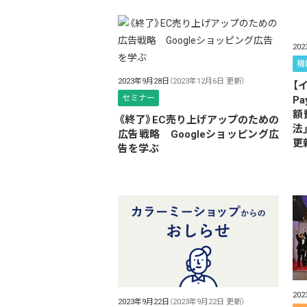
20
機
2023年9月28日
（2023年12月6日 更新）
【
セミナー
P
額
《終了》EC売り上げアップのための
法
広告戦略 Googleショッピング広
更
告を学ぶ
20
2023年9月22日
（2023年9月22日 更新）