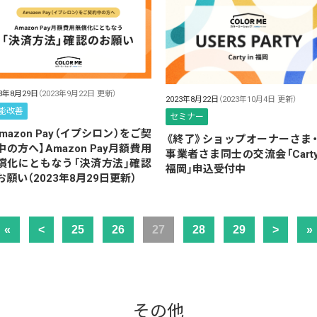
23年8月29日
（2023年9月22日 更新）
2023年8月22日
（2023年10月4日 更新）
能改善
セミナー
Amazon Pay（イプシロン）をご契
《終了》ショップオーナーさま・
中の方へ】Amazon Pay月額費用
事業者さま同士の交流会「Carty 
償化にともなう「決済方法」確認
福岡」申込受付中
お願い（2023年8月29日更新）
«
<
25
26
27
28
29
>
»
その他