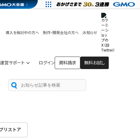
その他
開発中・提供予定の機能
テンプレート一覧
導入を検討中の方へ
制作・開発会社の方へ
お知らせ
アプリストア
ヘルプを見る
ヘルプセンター
運営サポート
ログイン
資料請求
無料お試し
プリストア