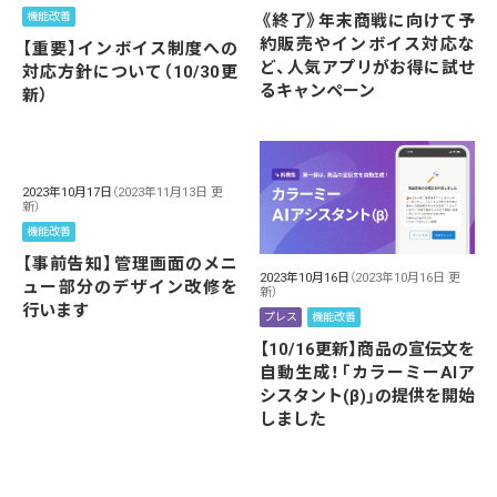
機能改善
《終了》年末商戦に向けて予
約販売やインボイス対応な
【重要】インボイス制度への
ど、人気アプリがお得に試せ
対応方針について（10/30更
るキャンペーン
新）
2023年10月17日
（2023年11月13日 更
新）
機能改善
【事前告知】管理画面のメニ
2023年10月16日
（2023年10月16日 更
ュー部分のデザイン改修を
新）
行います
プレス
機能改善
【10/16更新】商品の宣伝文を
自動生成！「カラーミーAIア
シスタント(β)」の提供を開始
しました