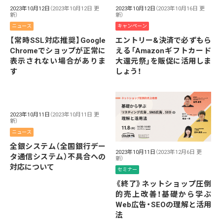
2023年10月12日
（2023年10月12日 更
2023年10月12日
（2023年10月16日 更
新）
新）
ニュース
キャンペーン
【常時SSL対応推奨】Google
エントリー&決済で必ずもら
Chromeでショップが正常に
える「Amazonギフトカード
表示されない場合がありま
大還元祭」を販促に活用しま
す
しょう！
2023年10月11日
（2023年10月11日 更
新）
ニュース
全銀システム（全国銀行デー
2023年10月11日
（2023年12月6日 更
タ通信システム）不具合への
新）
対応について
セミナー
《終了》ネットショップ圧倒
的売上改善！基礎から学ぶ
Web広告・SEOの理解と活用
法