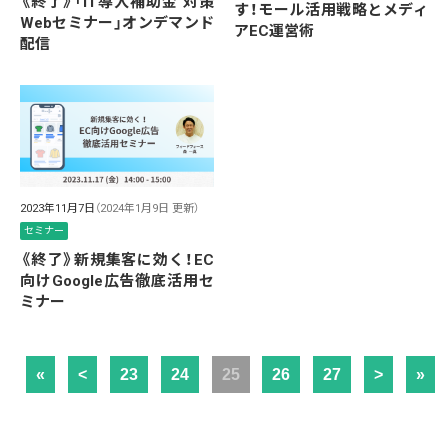
《終了》「IT導入補助金 対策
す！モール活用戦略とメディ
Webセミナー」オンデマンド
アEC運営術
配信
2023年11月7日
（2024年1月9日 更新）
セミナー
《終了》新規集客に効く！EC
向けGoogle広告徹底活用セ
ミナー
«
<
23
24
25
26
27
>
»