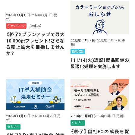
2023年11月15日
（2024年4月3日 更
新）
キャンペーン
（pickup）
《終了》プランアップで最大
10,000ptプレゼント！さらな
2023年11月14日
（2023年11月14日 更
新）
る売上拡大を目指しません
機能改善
か？
【11/14(火)追記】商品画像の
最適化処理を実施します
2023年11月8日
（2024年1月9日 更新）
2023年11月13日
（2023年11月29日 更
新）
セミナー
セミナー
《終了》自社ECの成長を促