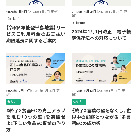
2024年1月2日
（2024年1月2日 更新）
2023年12月28日
（2023年12月28日 更
新）
（pickup）
（pickup）
【令和6年能登半島地震】サー
2024年1月1日改正 電子帳
ビスご利用料金のお支払い
簿保存法への対応について
期限延長に関するご案内
2023年12月19日
（2024年1月26日 更
2023年12月13日
（2024年1月18日 更
新）
新）
セミナー
セミナー
《終了》食品ECの売上アップ
《終了》言葉の壁をなくし、世
を阻む「3つの壁」を突破せ
界中の顧客とつながる！多言
よ！正しい食品EC事業の作り
語ECの成功術
方