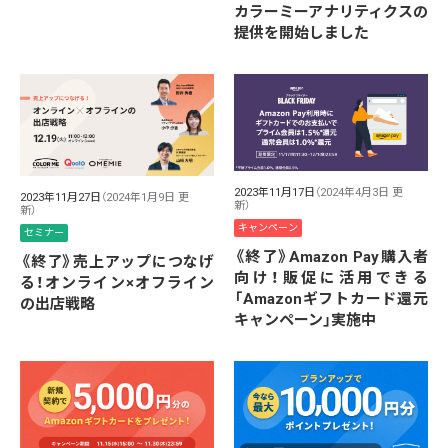
カラーミーアナリティクスの
提供を開始しました
2023年11月17日
（2024年4月3日 更
2023年11月27日
（2024年1月9日 更
新）
新）
キャンペーン
セミナー
《終了》Amazon Pay購入者
《終了》売上アップにつなげ
向け！販促に活用できる
る！オンライン×オフライン
「Amazonギフトカード還元
の出店戦略
キャンペーン」実施中