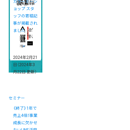
カラーミーシ
ョップ スタ
ッフの寄稿記
事が掲載され
ました
2024年2月21
日
（2024年3
月22日 更新）
セミナー
《終了》1年で
売上4倍！事業
成長に欠かせ
ないLINE活用