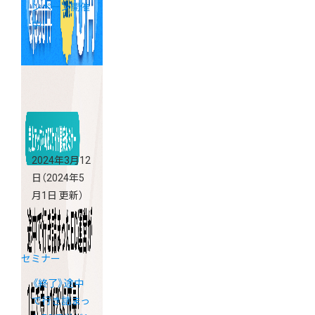
ンペーン開催
中！
2024年3月12
日
（2024年5
月1日 更新）
セミナー
《終了》途中
で行き詰まっ