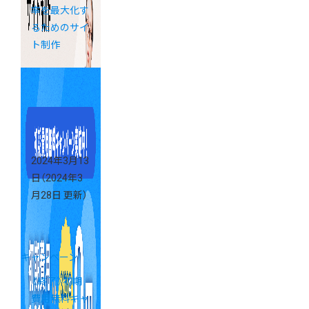
率を最大化す
るためのサイ
ト制作
2024年3月13
日
（2024年3
月28日 更新）
キャンペーン
《終了》初期
費用無料キャ