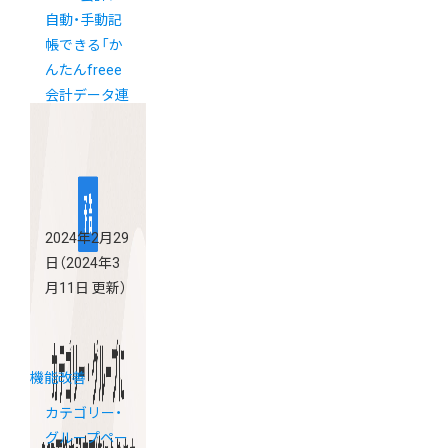
自動・手動記
帳できる「か
んたんfreee
会計データ連
携」がアプリ
ストアに登
場！今だけお
得なキャンペ
ーン実施中
2024年2月29
日
（2024年3
月11日 更新）
機能改善
カテゴリー・
グループペー