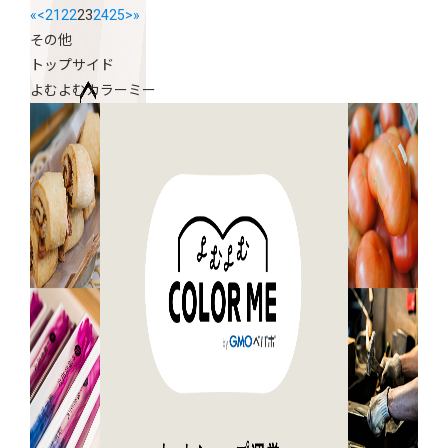
«
<
21
22
23
24
25
>
»
その他
トップサイド
よむよむカラーミー