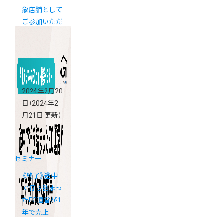
象店舗として
ご参加いただ
けます
2024年2月20
日
（2024年2
月21日 更新）
セミナー
《終了》途中
で行き詰まっ
たEC運営が1
年で売上