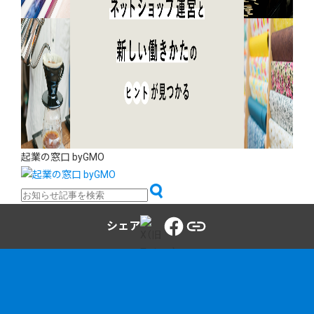
起業の窓口 byGMO
シェア