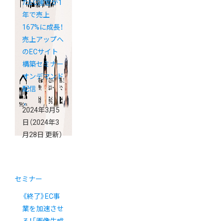
たEC運営が1
年で売上
167%に成長！
売上アップへ
のECサイト
構築セミナー
オンデマンド
配信
2024年3月5
日
（2024年3
月28日 更新）
セミナー
《終了》EC事
業を加速させ
る！「画像生成