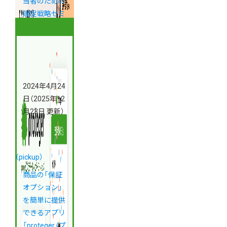
当者のための
販促戦略セミ
ナー
2024年4月24
日
（2025年12
月23日 更新）
（pickup）
商品の「保証
オプション」
を簡単に提供
できるアプリ
「proteger (プ