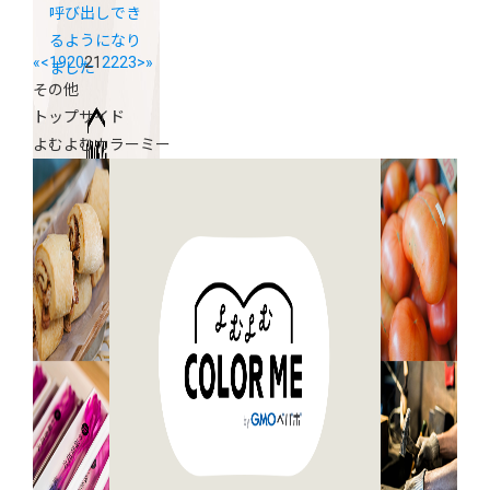
呼び出しでき
るようになり
«
<
19
20
21
22
23
>
»
ました
その他
トップサイド
よむよむカラーミー