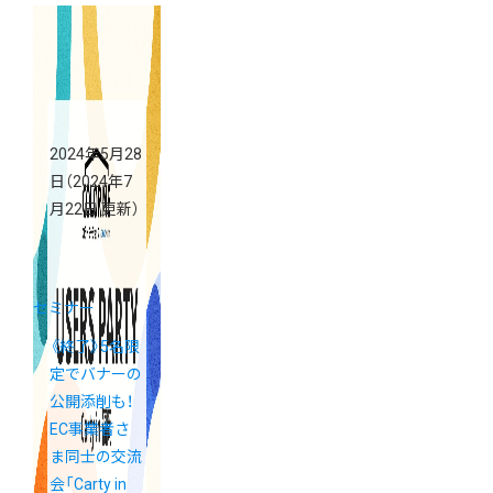
2024年5月28
日
（2024年7
月22日 更新）
セミナー
《終了》5名限
定でバナーの
公開添削も！
EC事業者さ
ま同士の交流
会「Carty in