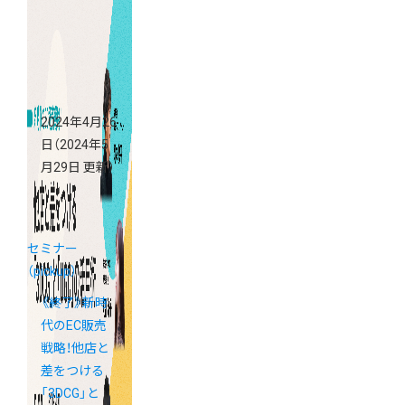
略
2024年4月26
日
（2024年5
月29日 更新）
セミナー
（pickup）
《終了》新時
代のEC販売
戦略！他店と
差をつける
「3DCG」と