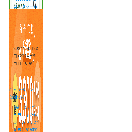
ロテジャー)」
がアプリスト
アに登場！
2024年4月23
日
（2024年5
月1日 更新）
キャンペーン
（pickup）
《終了》レギ
ュラーまたは
ラージプラン
新規ご契約で