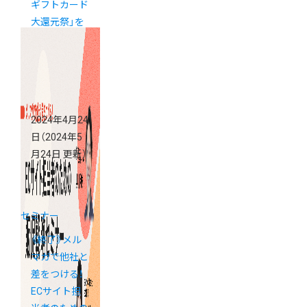
ギフトカード
大還元祭」を
販促に活用し
ましょう！
2024年4月24
日
（2024年5
月24日 更新）
セミナー
《終了》メル
マガで他社と
差をつける！
ECサイト担