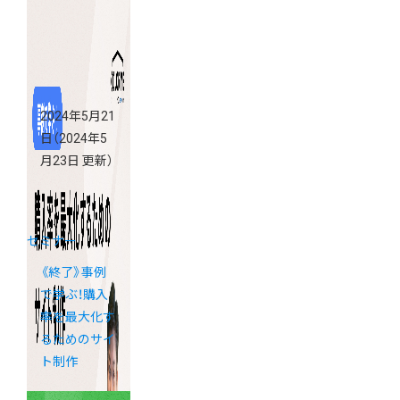
た
2024年5月21
日
（2024年5
月23日 更新）
セミナー
《終了》事例
で学ぶ！購入
率を最大化す
るためのサイ
ト制作