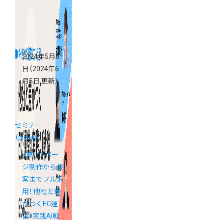
2024年5月8
日
（2024年6
月5日 更新）
セミナー
（pickup）
《終了》ペー
ジ制作から接
客までフル活
用！ 他社と差
がつくEC運
営×実践AI戦