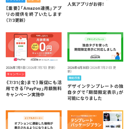
人気アプリがお得！
【重要】「Amazon連携」アプ
リの提供を終了いたします
（7/3更新）
2026年6月30日
（2026年7月21日 更
2026年7月1日
（2026年7月7日 更新）
新）
キャンペーン
機能改善
《7/31(金)まで》販促にも活
デザインテンプレートの独
用できる「PayPay」月額無料
自タグで「期間限定表示」が
キャンペーン実施中
可能になりました