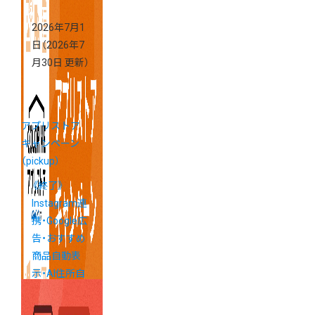
2026年7月1
日
（2026年7
月30日 更新）
アプリストア
キャンペーン
（pickup）
《終了》
Instagram連
携・Google広
告・おすすめ
商品自動表
示・AI住所自
動修正など人
気アプリがお