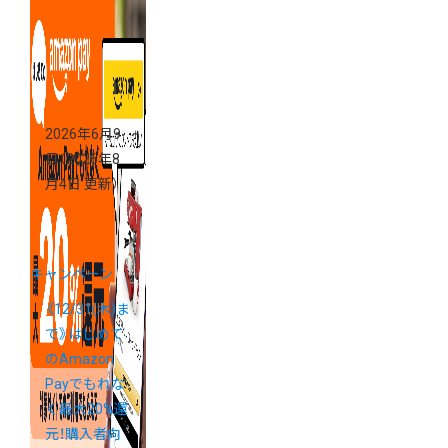
2026年6月9
日
（2026年8
月4日 更新）
キャンペーン
《12/31(木)ま
で》はじめて
のAmazon
Payでもれな
く最大20%還
元！購入者向