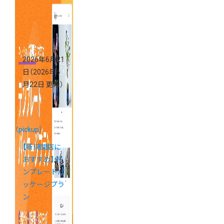
ました
2026年6月21
日
（2026年6
月22日 更新）
（pickup）
【新規開店に
おすすめ】テ
ンプレートパ
ッケージプラ
ン