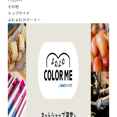
<
1
2
3
4
>
»
その他
トップサイド
よむよむカラーミー