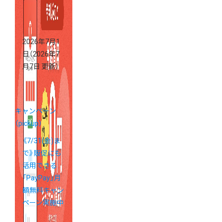
得！
2026年7月1
日
（2026年7
月7日 更新）
キャンペーン
（pickup）
《7/31(金)ま
で》販促にも
活用できる
「PayPay」月
額無料キャン
ペーン実施中