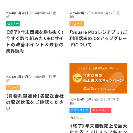
2024年9月20日
（2024年9月24日 更
2024年9月17日
（2024年9月17日 更
新）
新）
セミナー
ニュース
《終了》年末商戦を勝ち抜く！
「Square POSレジアプリ」ご
今すぐ取り組みたいECサイ
利用端末のiOSアップグレー
トの改善ポイント＆最新の
ドについて
業界動向
2024年9月11日
（2024年9月11日 更
新）
ニュース
【貨物列車運休】各配送会社
2024年9月10日
（2024年10月2日 更
の配送状況をご確認くださ
新）
い
アプリストア
キャンペーン
（pickup）
《終了》年末商戦売上を最大
化するアプリストアキャン