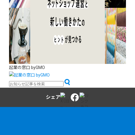
起業の窓口 byGMO
シェア