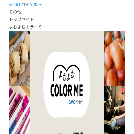
«
<
16
17
18
19
20
>
»
その他
トップサイド
よむよむカラーミー