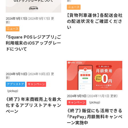
新）
ニュース
【貨物列車運休】各配送会社
2024年9月17日
（2024年9月17日 更
の配送状況をご確認くださ
新）
い
ニュース
「Square POSレジアプリ」ご
利用端末のiOSアップグレー
ドについて
2024年9月10日
（2024年10月2日 更
新）
アプリストア
キャンペーン
（pickup）
2024年9月9日
（2024年11月1日 更新）
《終了》年末商戦売上を最大
キャンペーン
（pickup）
化するアプリストアキャン
《終了》販促にも活用できる
ペーン
「PayPay」月額無料キャンペ
ーン実施中