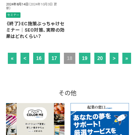
2024年8月14日
（2024年10月3日 更
新）
セミナー
《終了》EC施策ぶっちゃけセ
ミナー｜SEO対策、実際の効
果はどれくらい？
«
<
16
17
18
19
20
>
»
その他