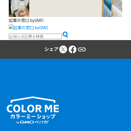
起業の窓口 byGMO
シェア