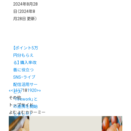
2024年8月28
日
（2024年8
月28日 更新）
【ポイント5万
円分もらえ
る】 購入率改
善に役立つ
SNS・ライブ
配信活用サー
«
<
16
17
18
19
20
>
»
ビス
その他
「Firework」と
トップサイド
の連携を開始
よむよむカラーミー
しました！