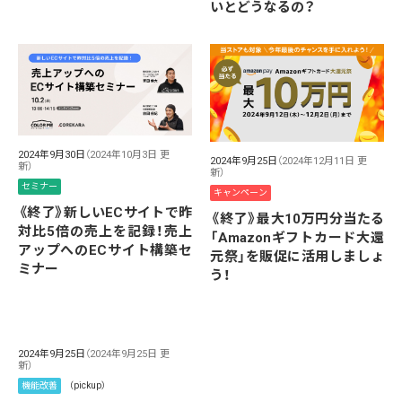
いとどうなるの？
2024年9月30日
（2024年10月3日 更
2024年9月25日
（2024年12月11日 更
新）
新）
セミナー
キャンペーン
《終了》新しいECサイトで昨
《終了》最大10万円分当たる
対比5倍の売上を記録！売上
「Amazonギフトカード大還
アップへのECサイト構築セ
元祭」を販促に活用しましょ
ミナー
う！
2024年9月25日
（2024年9月25日 更
新）
機能改善
（pickup）