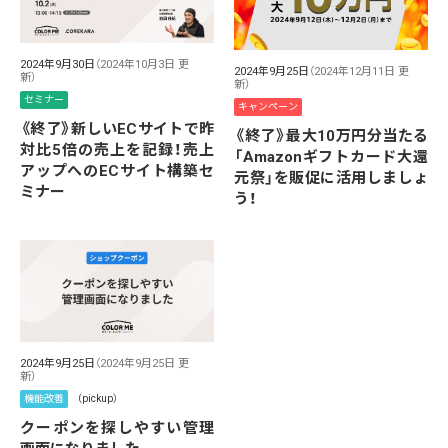
2024年9月30日
（2024年10月3日 更
2024年9月25日
（2024年12月11日 更
新）
新）
セミナー
キャンペーン
《終了》新しいECサイトで昨
《終了》最大10万円分当たる
対比5倍の売上を記録！売上
「Amazonギフトカード大還
アップへのECサイト構築セ
元祭」を販促に活用しましょ
ミナー
う！
2024年9月25日
（2024年9月25日 更
新）
機能改善
（pickup）
クーポンを探しやすい管理