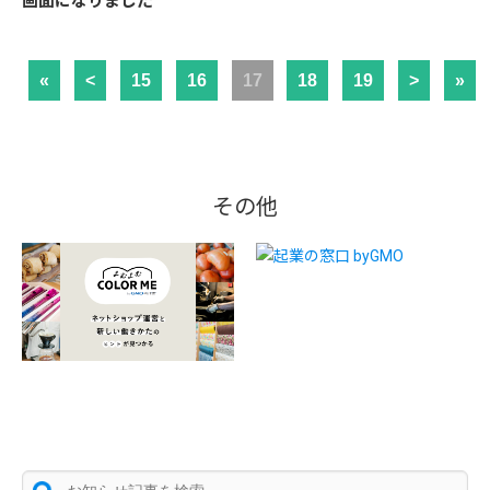
画面になりました
«
<
15
16
17
18
19
>
»
その他