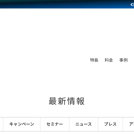
別に見る
業種別に見る
on Pay導入
食品販売
Press導入
ファッション販売
C（海外販売）
雑貨販売
サービスを見る
運営ノウハウを見る
ンを見る
プランを比較する
を見る
事例資料をみる
ン制作代行
イベント・セミナー
ディングの強化
アム
料金シミュレーション
ンタビュー
食品
特長
料金
事例
行
コミュニティイベントCarty
まな販売方法
他社サービスとの比較
プ事例
ファッション
API連携代行
よむよむカラーミー
つながる集客
ラー
雑貨
YouTubeチャンネル
ピングカート
最新情報
イヤリティを向上
ルアプリ
キャンペーン
セミナー
ニュース
プレス
ア
舗との連携