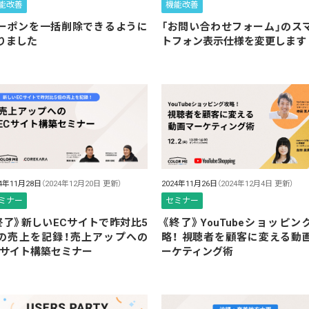
能改善
機能改善
ーポンを一括削除できるように
「お問い合わせフォーム」のス
りました
トフォン表示仕様を変更します
24年11月28日
（2024年12月20日 更新）
2024年11月26日
（2024年12月4日 更新）
ミナー
セミナー
終了》新しいECサイトで昨対比5
《終了》YouTubeショッピン
の売上を記録！売上アップへの
略！ 視聴者を顧客に変える動
Cサイト構築セミナー
ーケティング術