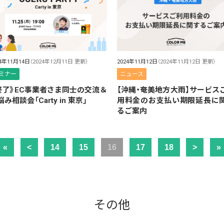
24年11月14日
（2024年12月11日 更新）
2024年11月12日
（2024年11月12日 更新）
ミナー
ニュース
終了》EC事業者さま同士の交流＆
【沖縄・奄美地方大雨】サービス
み相談会「Carty in 東京」
用料金のお支払い期限延長に
るご案内
«
<
14
15
16
17
18
>
»
その他