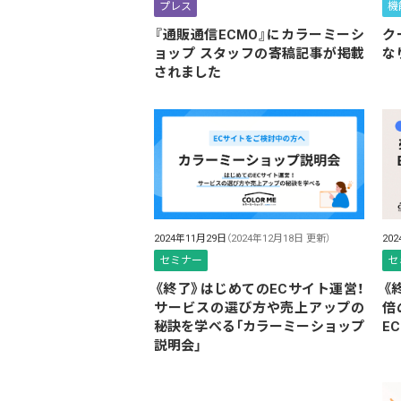
プレス
機
『通販通信ECMO』にカラーミーシ
ク
ョップ スタッフの寄稿記事が掲載
な
されました
2024年11月29日
（2024年12月18日 更新）
20
セミナー
セ
《終了》はじめてのECサイト運営！
《
サービスの選び方や売上アップの
倍
秘訣を学べる「カラーミーショップ
E
説明会」