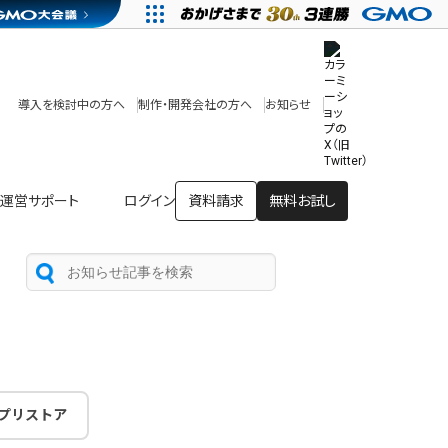
その他
開発中・提供予定の機能
テンプレート一覧
導入を検討中の方へ
制作・開発会社の方へ
お知らせ
アプリストア
ヘルプを見る
ヘルプセンター
運営サポート
ログイン
資料請求
無料お試し
プリストア