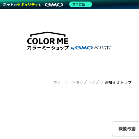
無料診断
特長
特長
Amaz
特長一覧を見る
Word
商材一覧を見る
越境E
代行
運営サポート
機能一覧を見る
プラ
事例
料金
事例
デザイ
ブラン
サポート一覧を見る
プレミ
事例イ
プラン・料金一覧を見る
設定代
さまざ
お役立ち資料を見る
ラージ
ショッ
開発・
売上に
カラーミーショップ トップ
お知らせ トップ
レギュ
ショッ
顧客ロ
モバイ
機能改善
複数店